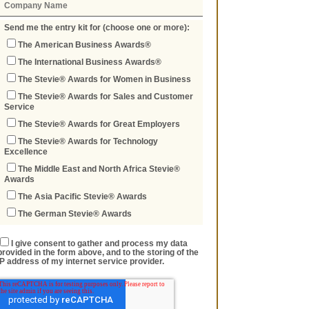
Send me the entry kit for (choose one or more):
The American Business Awards®
The International Business Awards®
The Stevie® Awards for Women in Business
The Stevie® Awards for Sales and Customer
Service
The Stevie® Awards for Great Employers
The Stevie® Awards for Technology
Excellence
The Middle East and North Africa Stevie®
Awards
The Asia Pacific Stevie® Awards
The German Stevie® Awards
I give consent to gather and process my data
provided in the form above, and to the storing of the
IP address of my internet service provider.