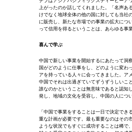
デブはアジアパシフィックスティービーア
上がったのか話してくれました。「名声あ
けでなく地球全体の他の国に対しても当社
に販売し、新たな市場での事業の拡大につい
って信用を得るということは、あらゆる事
喜んで学ぶ
中国で新しい事業を開始するにあたって洞
国がどのように仕事をし、どのように変わ
アを持っている人々に会ってきました。ア
中国でそれは出過ぎていてずうずうしいこ
誰なのかということは無意味であると認知
発し、地域の文化を受容し、中国の人につ
「中国で事業をすることは一日で決定でき
重な計画が必要です。最も重要なのはその
ような状況でもすぐに成功することは稀で