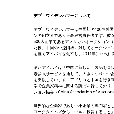
デブ・ワイデンハマーについて
デブ・ワイデンハマーは中国初の100％外
ンの創立者であり最高経営責任者です。彼女
500大企業であるアメリカンオークション（Ame
た後、中国の中流階級に対してオークショ
を置くアイパイを創立し、2011年に正式
またアイパイは「中国に新しい」製品を直
場参入サービスを通じて、大きくなりつつ
を支援しています。アメリカと中国を行き
学で企業家精神に関する講演を行っており
ション協会（China Association of Auc
世界的な企業家であり中小企業の専門家と
ヨークタイムズから「中国に投資すること