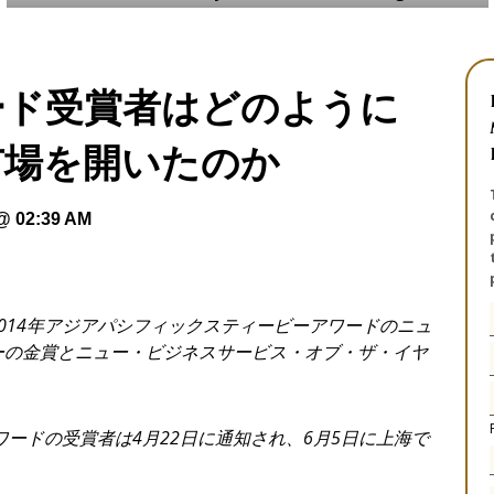
ード受賞者はどのように
市場を開いたのか
 @ 02:39 AM
014
年アジアパシフィックスティービーアワードのニュ
ーの金賞とニュー・ビジネスサービス・オブ・ザ・イヤ
ワードの受賞者は
4
月
22
日に通知され、
6
月
5
日に上海で