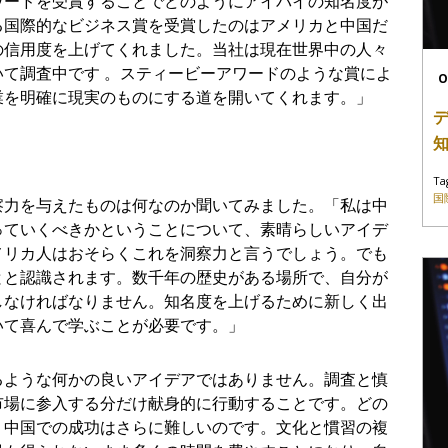
ワードを受賞することでどのようにアイパイの知名度が
る国際的なビジネス賞を受賞したのはアメリカと中国だ
の信用度を上げてくれました。当社は現在世界中の人々
て調査中です 。スティービーアワードのような賞によ
O
業を明確に現実のものにする道を開いてくれます。」
Ta
国
察力を与えたものは何なのか聞いてみました。「私は中
っていくべきかということについて、素晴らしいアイデ
メリカ人はおそらくこれを洞察力と言うでしょう。でも
とと認識されます。数千年の歴史がある場所で、自分が
しなければなりません。知名度を上げるために新しく出
いて喜んで学ぶことが必要です。」
るような何かの良いアイデアではありません。調査と慎
市場に参入する分だけ献身的に行動することです。どの
、中国での成功はさらに難しいのです。文化と慣習の複