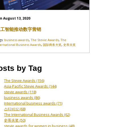
n August 13, 2020
人工智能推动数字营销
gs:
business awards
,
The Stevie Awards
,
The
ternational Business Awards
,
国际商务大奖
,
史蒂夫奖
osts by Tag
The Stevie Awards
(156)
Asia-Pacific Stevie Awards
(144)
stevie awards
(118)
business awards
(86)
International business awards
(71)
스티비상
(68)
The International Business Awards
(62)
史蒂夫奖
(50)
stevie awards for women in business
(48)