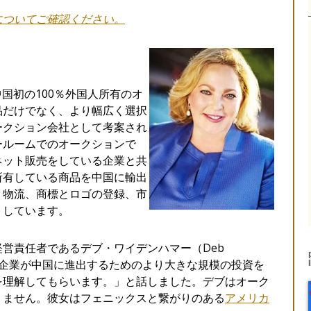
についてご確認ください。
中国初の100％外国人所有のオ
品だけでなく、より幅広く選択
ークション会社として考案され
ールームでのオークションで
ネット販売をしている企業と共
所有している商品を中国に輸出
、物流、商標とロゴの登録、市
トしています。
営責任者であるデブ・ワイデンハマー（Deb
は中小企業が中国に進出するためのより大きな規模の投資を
を理解してもらいます。」と話しました。デブはオーク
りません。彼女はフェニックスと繋がりのある
アメリカ