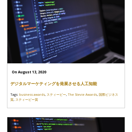
On August 13, 2020
デジタルマーケティングを発展させる人工知能
Tags:
business awards
,
スティービー
,
The Stevie Awards
,
国際ビジネス
賞
,
スティービー賞