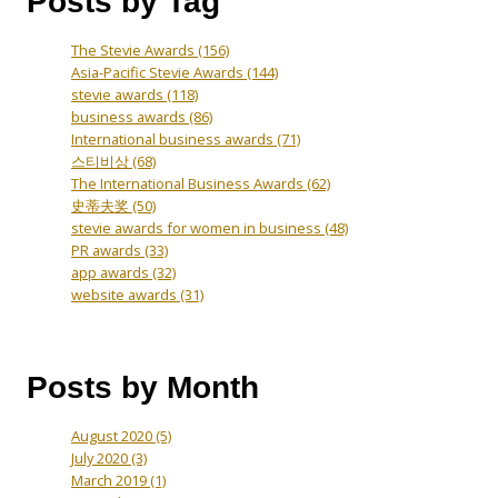
Posts by Tag
The Stevie Awards
(156)
Asia-Pacific Stevie Awards
(144)
stevie awards
(118)
business awards
(86)
International business awards
(71)
스티비상
(68)
The International Business Awards
(62)
史蒂夫奖
(50)
stevie awards for women in business
(48)
PR awards
(33)
app awards
(32)
website awards
(31)
Posts by Month
August 2020
(5)
July 2020
(3)
March 2019
(1)