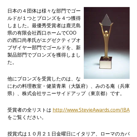
日本の４団体は様々な部門でゴー
ルドが１つとブロンズを４つ獲得
しました。最優秀受賞者は鹿児島
県の有限会社西口ホームでCOO
の西口尚孝氏がエグゼクティブオ
ブザイヤー部門でゴールドを、新
製品部門でブロンズを獲得しまし
た。
他にブロンズを受賞したのは、な
にわの料理教室・健菜青果（大阪府）、みのる庵（兵庫
県）、株式会社サニーサイドアップ（東京都）です。
受賞者の全リストは
http://www.StevieAwards.com/IBA
をご覧ください。
授賞式は１０月２１日金曜日にイタリア、ローマのカバ