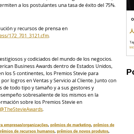
rmiten a los postulantes una tasa de éxito del 75%.
O
lución y recursos de prensa en
ress/172_701_3121.cfm
.
Ta
In
estigiosos y codiciados del mundo de los negocios.
erican Business Awards dentro de Estados Unidos,
P
n los 5 continentes, los Premios Stevie para
por logros en Ventas y Servicio al Cliente. Junto con
s de todo tipo y tamaño y a sus gestores y
desempeño sobresaliente de los mismos en la
rmación sobre los Premios Stevie en
@TheStevieAwards
.
ra empresas/organizações
,
prêmios de marketing
,
prêmios de
rêmios de recursos humanos
,
prêmios de novos produtos
,