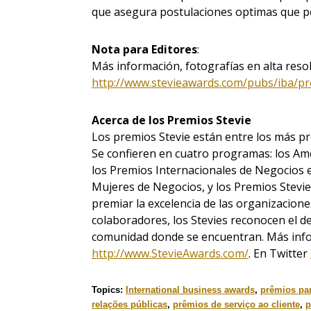
que asegura postulaciones optimas que pe
Nota para Editores
:
Más información, fotografías en alta reso
http://www.stevieawards.com/pubs/iba/p
Acerca de los Premios Stevie
Los premios Stevie están entre los más pr
Se confieren en cuatro programas: los Am
los Premios Internacionales de Negocios e
Mujeres de Negocios, y los Premios Stevie 
premiar la excelencia de las organizacione
colaboradores, los Stevies reconocen el 
comunidad donde se encuentran. Más info
http://www.StevieAwards.com/
. En Twitter
Topics:
International business awards
,
prêmios pa
relações públicas
,
prêmios de serviço ao cliente
,
p