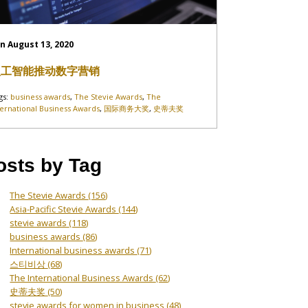
n August 13, 2020
人工智能推动数字营销
gs:
business awards
,
The Stevie Awards
,
The
ternational Business Awards
,
国际商务大奖
,
史蒂夫奖
osts by Tag
The Stevie Awards
(156)
Asia-Pacific Stevie Awards
(144)
stevie awards
(118)
business awards
(86)
International business awards
(71)
스티비상
(68)
The International Business Awards
(62)
史蒂夫奖
(50)
stevie awards for women in business
(48)