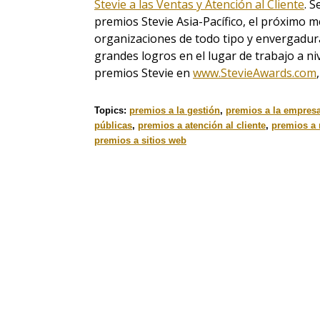
Stevie a las Ventas y Atención al Cliente
. S
premios Stevie Asia-Pacífico, el próximo 
organizaciones de todo tipo y envergadura
grandes logros en el lugar de trabajo a n
premios Stevie en
www.StevieAwards.com
Topics:
premios a la gestión
,
premios a la empres
públicas
,
premios a atención al cliente
,
premios a
premios a sitios web