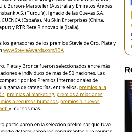
UU.), Burson-Marsteller (Australia y Emiratos Árabes
sbank A.S. (Turquía), Ignacio de las Cuevas S.A.
& CUENCA (España), Nu Skin Enterprises (China,
r) y RTR Rete Rinnovabile (Italia).
s los ganadores de los premios Stevie de Oro, Plata y
en
www.StevieAwards.com/IBA
.
ro, Plata y Bronce fueron seleccionados entre más
R
zaciones e individuos de más de 50 naciones. Las
competir por los Premios Internacionales de
ia gama de categorías, entre ellos,
premios a la
ón
,
premios al marketing
,
premios a relaciones
emios a recursos humanos
,
premios a nuevos
 web
y muchos más.
 participaron en la selección preliminar que tuvo
romedio determinaron los concursantes que reunían