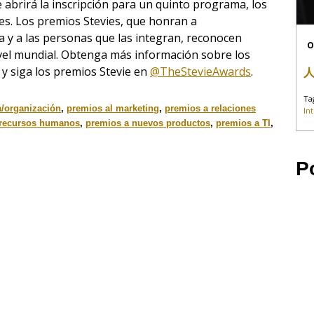
e abrirá la inscripción para un quinto programa, los
mes. Los premios Stevies, que honran a
 y a las personas que las integran, reconocen
O
ivel mundial. Obtenga más información sobre los
, y siga los premios Stevie en
@TheStevieAwards
.
Ta
a/organización
,
premios al marketing
,
premios a relaciones
In
 recursos humanos
,
premios a nuevos productos
,
premios a TI
,
P