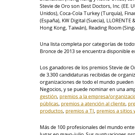
Stevie de Oro son Best Doctors, Inc. (EE. 
Unidos), Coca-Cola Turkey (Turquía), Finan
(España), KW Digital (Suecia), LLORENTE 
Hong Kong, Taiwán), Reading Room (Singapu
Una lista completa por categorías de todo
Bronce de 2013 se encuentra disponible 
Los ganadores de los premios Stevie de O
de 3.300 candidaturas recibidas de organi
organizaciones de todo el mundo pueden 
Negocios, y se puede nominar en una ampl
gestión
,
premios a la empresa/organizaci
públicas
,
premios a atención al cliente
,
pr
productos
,
premios a TI
,
premios a sitios
Más de 100 profesionales del mundo entero
lugar en mayo-julio. Sus puntuaciones p