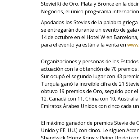
Stevie(R) de Oro, Plata y Bronce en la déc
Negocios, el único prog¬rama internacion
Apodados los Stevies de la palabra griega
se entregarán durante un evento de gala 
14 de octubre en el Hotel W en Barcelona,
para el evento ya están a la venta en
www.
Organizaciones y personas de los Estados
actuación con la obtención de 70 premios 
Sur ocupó el segundo lugar con 43 premio
Turquía ganó la increíble cifra de 21 Stevi
obtuvo 19 premios de Oro, seguido por el 
12, Canadá con 11, China con 10, Australia 
Emiratos Árabes Unidos con cinco cada un
El máximo ganador de premios Stevie de O
Unido y EE. UU.) con cinco. Le siguen Acce
Shandwick (Hong Kong y Reino Unido) con