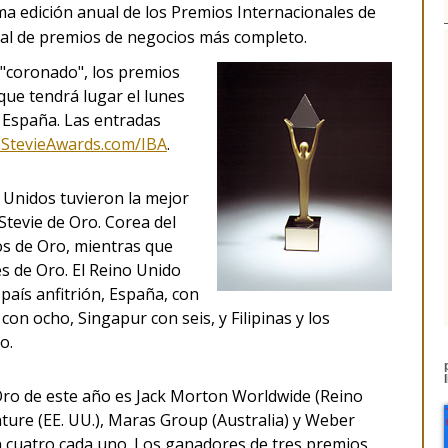
ima edición anual de los Premios Internacionales de
al de premios de negocios más completo.
 "coronado", los premios
que tendrá lugar el lunes
 España. Las entradas
StevieAwards.com/IBA
.
 Unidos tuvieron la mejor
Stevie de Oro. Corea del
s de Oro, mientras que
es de Oro. El Reino Unido
país anfitrión, España, con
con ocho, Singapur con seis, y Filipinas y los
o.
ro de este año es Jack Morton Worldwide (Reino
nture (EE. UU.), Maras Group (Australia) y Weber
 cuatro cada uno. Los ganadores de tres premios