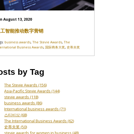
n August 13, 2020
人工智能推动数字营销
gs:
business awards
,
The Stevie Awards
,
The
ternational Business Awards
,
国际商务大奖
,
史蒂夫奖
osts by Tag
The Stevie Awards
(156)
Asia-Pacific Stevie Awards
(144)
stevie awards
(118)
business awards
(86)
International business awards
(71)
스티비상
(68)
The International Business Awards
(62)
史蒂夫奖
(50)
stevie awards for women in business
(48)