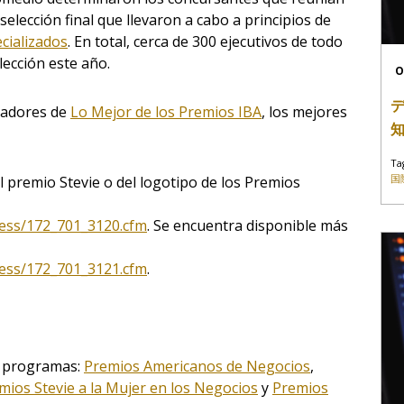
selección final que llevaron a cabo a principios de
cializados
. En total, cerca de 300 ejecutivos de todo
lección este año.
O
nadores de
Lo Mejor de los Premios IBA
, los mejores
Ta
国
el premio Stevie o del logotipo de los Premios
ress/172_701_3120.cfm
. Se encuentra disponible más
ress/172_701_3121.cfm
.
o programas:
Premios Americanos de Negocios
,
mios Stevie a la Mujer en los Negocios
y
Premios