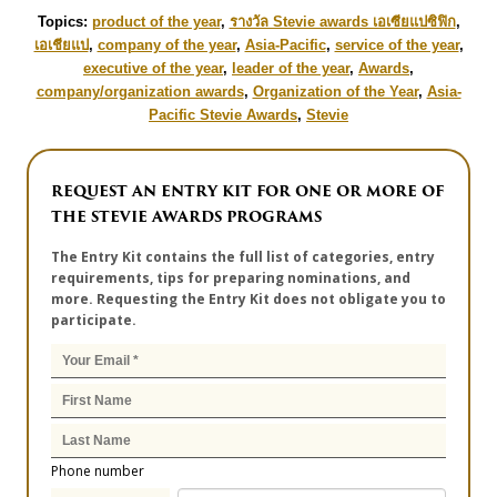
Topics:
product of the year
,
รางวัล Stevie awards เอเซียแปซิฟิก
,
เอเชียแป
,
company of the year
,
Asia-Pacific
,
service of the year
,
executive of the year
,
leader of the year
,
Awards
,
company/organization awards
,
Organization of the Year
,
Asia-
Pacific Stevie Awards
,
Stevie
REQUEST AN ENTRY KIT FOR ONE OR MORE OF
THE STEVIE AWARDS PROGRAMS
The Entry Kit contains the full list of categories, entry
requirements, tips for preparing nominations, and
more. Requesting the Entry Kit does not obligate you to
participate.
Phone number