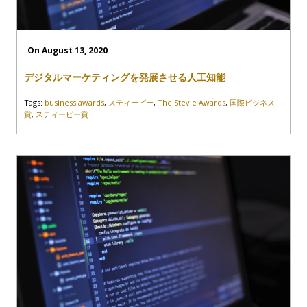
On August 13, 2020
デジタルマーケティングを発展させる人工知能
Tags:
business awards
,
スティービー
,
The Stevie Awards
,
国際ビジネス
賞
,
スティービー賞