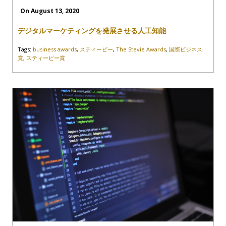
On August 13, 2020
デジタルマーケティングを発展させる人工知能
Tags:
business awards
,
スティービー
,
The Stevie Awards
,
国際ビジネス
賞
,
スティービー賞