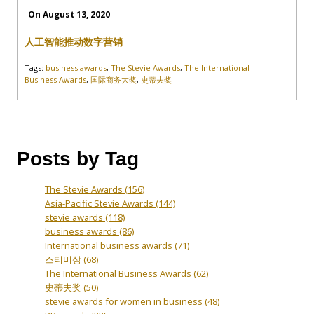
On August 13, 2020
人工智能推动数字营销
Tags:
business awards
,
The Stevie Awards
,
The International
Business Awards
,
国际商务大奖
,
史蒂夫奖
Posts by Tag
The Stevie Awards
(156)
Asia-Pacific Stevie Awards
(144)
stevie awards
(118)
business awards
(86)
International business awards
(71)
스티비상
(68)
The International Business Awards
(62)
史蒂夫奖
(50)
stevie awards for women in business
(48)