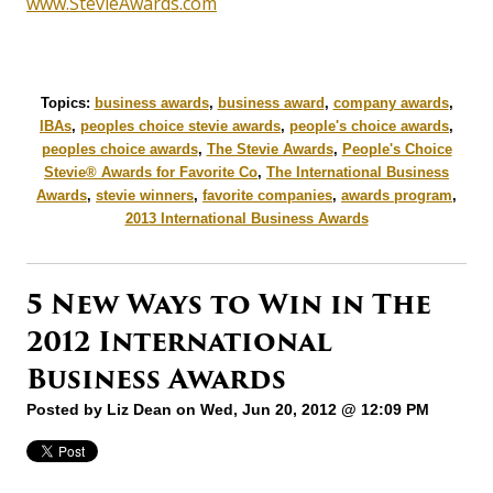
www.StevieAwards.com
Topics:
business awards
,
business award
,
company awards
,
IBAs
,
peoples choice stevie awards
,
people's choice awards
,
peoples choice awards
,
The Stevie Awards
,
People's Choice
Stevie® Awards for Favorite Co
,
The International Business
Awards
,
stevie winners
,
favorite companies
,
awards program
,
2013 International Business Awards
5 New Ways to Win in The
2012 International
Business Awards
Posted by
Liz Dean
on Wed, Jun 20, 2012 @ 12:09 PM