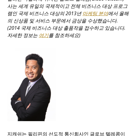
사는
세계
유일의
국제적이고
전체
비즈니스
대상
프로그
램인
국제
비즈니스
대상의
2013
년
마케팅
분야
에서
올해
의
신상품
및
서비스
부문에서
금상을
수상했습니다
.
(2014
국제
비즈니스
대상
출품작을
접수하고
있습니다
.
자세한
정보는
여기
를
참조하세요
)
지캐쉬는 필리핀의 선도적 통신회사인 글로브 텔레콤이