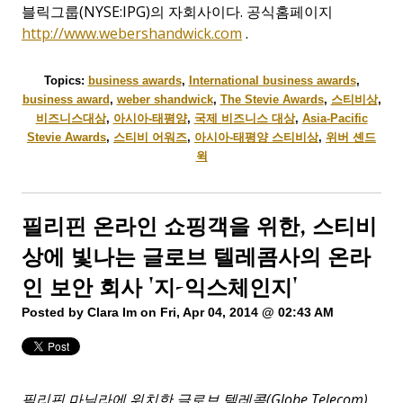
블릭그룹(NYSE:IPG)의 자회사이다. 공식홈페이지
http://www.webershandwick.com
.
Topics:
business awards
,
International business awards
,
business award
,
weber shandwick
,
The Stevie Awards
,
스티비상
,
비즈니스대상
,
아시아-태평양
,
국제 비즈니스 대상
,
Asia-Pacific
Stevie Awards
,
스티비 어워즈
,
아시아-태평양 스티비상
,
위버 셴드
윅
필리핀 온라인 쇼핑객을 위한, 스티비
상에 빛나는 글로브 텔레콤사의 온라
인 보안 회사 '지-익스체인지'
Posted by
Clara Im
on Fri, Apr 04, 2014 @ 02:43 AM
필리핀
마닐라에
위치한
글로브
텔레콤
(Globe Telecom)