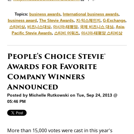
Topics:
business awards
,
International business awards
,
business award
,
The Stevie Awards
,
지-익스체인지
,
G-Exchange
,
스티비상
,
비즈니스대상
,
아시아-태평양
,
국제 비즈니스 대상
,
Asia-
Pacific Stevie Awards
,
스티비 어워즈
,
아시아-태평양 스티비상
People's Choice Stevie®
Awards for Favorite
Company Winners
Announced
Posted by
Michelle Rutkowski
on Tue, Sep 24, 2013 @
05:46 PM
More than 15,000 votes were cast in this year's