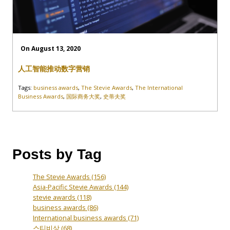
On August 13, 2020
人工智能推动数字营销
Tags:
business awards
,
The Stevie Awards
,
The International
Business Awards
,
国际商务大奖
,
史蒂夫奖
Posts by Tag
The Stevie Awards
(156)
Asia-Pacific Stevie Awards
(144)
stevie awards
(118)
business awards
(86)
International business awards
(71)
스티비상
(68)