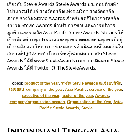
เกี่ยวกับ Stevie Awards Stevie Awards ประกอบด้วยห้า
โปรแกรมได้แก่ รางวัลธุรกิจแห่งอเมริกา รางวัลธุรกิจ
สากล รางวัล Stevie Awards สำหรับสตรีในวงการธุรกิจ
รางวัล Stevie Awards สำหรับการขายและการบริการ
ลูกค้า และรางวัล Asia-Pacific Stevie Awards. Stevies ให้
เกียรติองค์กรทุกประเภทและทุกขนาดตลอดจนทุกคนที่อยู่
เบื้องหลัง และให้การยกย่องผลการดำเนินงานที่โดดเด่นใน
สถานที่ปฏิบัติงานทั่วโลก เรียนรู้เพิ่มเติมเกี่ยวกับ Stevie
Awards ได้ที่ www.StevieAwards.com และติดตาม Stevie
Awards ได้ที่ Twitter @ TheStevieAwards.
Topics:
product of the year
,
รางวัล Stevie awards เอเซียแปซิฟิก
,
เอเชียแป
,
company of the year
,
Asia-Pacific
,
service of the year
,
executive of the year
,
leader of the year
,
Awards
,
company/organization awards
,
Organization of the Year
,
Asia-
Pacific Stevie Awards
,
Stevie
Indonesian] Tenggat Asia-