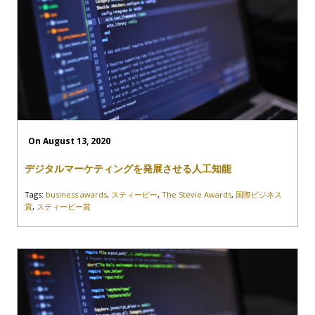
On August 13, 2020
デジタルマーケティングを発展させる人工知能
Tags:
business awards
,
スティービー
,
The Stevie Awards
,
国際ビジネス
賞
,
スティービー賞