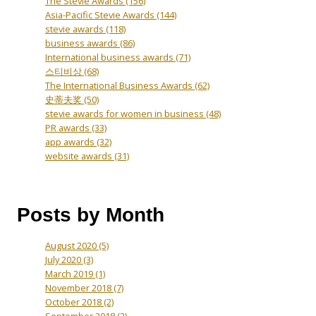
The Stevie Awards
(156)
Asia-Pacific Stevie Awards
(144)
stevie awards
(118)
business awards
(86)
International business awards
(71)
스티비상
(68)
The International Business Awards
(62)
史蒂夫奖
(50)
stevie awards for women in business
(48)
PR awards
(33)
app awards
(32)
website awards
(31)
Posts by Month
August 2020
(5)
July 2020
(3)
March 2019
(1)
November 2018
(7)
October 2018
(2)
September 2018
(2)