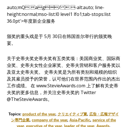
auto;mQ ag/  -alt:auto; line-
height:normal;mso-list:l0 level1 lfo1;tab-stops:list
36.0pt'>年度新企业服务
颁奖的重头戏是于 5月 30日在韩国首尔举行的颁奖晚
宴。
关于史蒂夫奖史蒂夫奖有五类奖项：美国商业奖、国际商
业奖、史蒂夫女性企业家奖、史蒂夫营销和客户服务奖以
及亚太史蒂夫奖。 史蒂夫奖是为所有类别和规模的组织
及其雇员授予的荣誉，认可他们在世界范围内作出的杰出
工作成绩。 在 www.StevieAwards.com 上了解有关史蒂
夫奖的更多信息，并关注史蒂夫奖的 Twitter
@TheStevieAwards。
Topics:
product of the year
,
クリエイティブ賞
,
広告・広報デザイ
ン専門企業
,
company of the year
,
Asia-Pacific
,
service of the
year
,
executive of the year
,
leader of the year
,
Awards
,