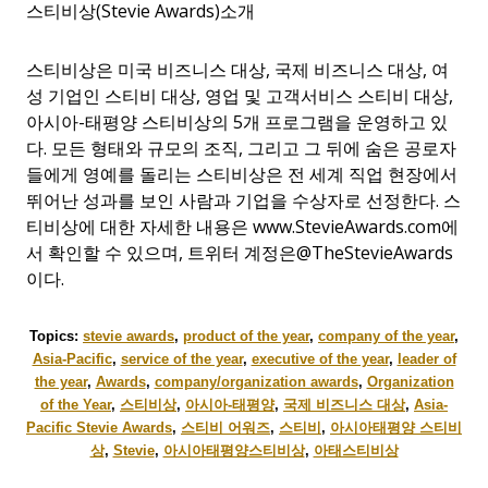
스티비상(Stevie Awards)소개
스티비상은 미국 비즈니스 대상, 국제 비즈니스 대상, 여
성 기업인 스티비 대상, 영업 및 고객서비스 스티비 대상,
아시아-태평양 스티비상의 5개 프로그램을 운영하고 있
다. 모든 형태와 규모의 조직, 그리고 그 뒤에 숨은 공로자
들에게 영예를 돌리는 스티비상은 전 세계 직업 현장에서
뛰어난 성과를 보인 사람과 기업을 수상자로 선정한다. 스
티비상에 대한 자세한 내용은 www.StevieAwards.com에
서 확인할 수 있으며, 트위터 계정은@TheStevieAwards
이다.
Topics:
stevie awards
,
product of the year
,
company of the year
,
Asia-Pacific
,
service of the year
,
executive of the year
,
leader of
the year
,
Awards
,
company/organization awards
,
Organization
of the Year
,
스티비상
,
아시아-태평양
,
국제 비즈니스 대상
,
Asia-
Pacific Stevie Awards
,
스티비 어워즈
,
스티비
,
아시아태평양 스티비
상
,
Stevie
,
아시아태평양스티비상
,
아태스티비상