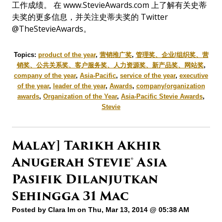
工作成绩。 在 www.StevieAwards.com 上了解有关史蒂
夫奖的更多信息，并关注史蒂夫奖的 Twitter
@TheStevieAwards。
Topics:
product of the year
,
营销推广奖
,
管理奖、企业/组织奖、营
销奖、公共关系奖、客户服务奖、人力资源奖、新产品奖、网站奖
,
company of the year
,
Asia-Pacific
,
service of the year
,
executive
of the year
,
leader of the year
,
Awards
,
company/organization
awards
,
Organization of the Year
,
Asia-Pacific Stevie Awards
,
Stevie
Malay] Tarikh Akhir
Anugerah Stevie® Asia
Pasifik Dilanjutkan
Sehingga 31 Mac
Posted by
Clara Im
on Thu, Mar 13, 2014 @ 05:38 AM