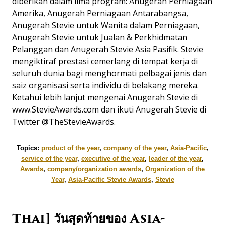
diberikan dalam lima program: Anugerah Perniagaan
Amerika, Anugerah Perniagaan Antarabangsa,
Anugerah Stevie untuk Wanita dalam Perniagaan,
Anugerah Stevie untuk Jualan & Perkhidmatan
Pelanggan dan Anugerah Stevie Asia Pasifik. Stevie
mengiktiraf prestasi cemerlang di tempat kerja di
seluruh dunia bagi menghormati pelbagai jenis dan
saiz organisasi serta individu di belakang mereka.
Ketahui lebih lanjut mengenai Anugerah Stevie di
www.StevieAwards.com dan ikuti Anugerah Stevie di
Twitter @TheStevieAwards.
Topics:
product of the year
,
company of the year
,
Asia-Pacific
,
service of the year
,
executive of the year
,
leader of the year
,
Awards
,
company/organization awards
,
Organization of the
Year
,
Asia-Pacific Stevie Awards
,
Stevie
Thai] วันสุดท้ายของ Asia-