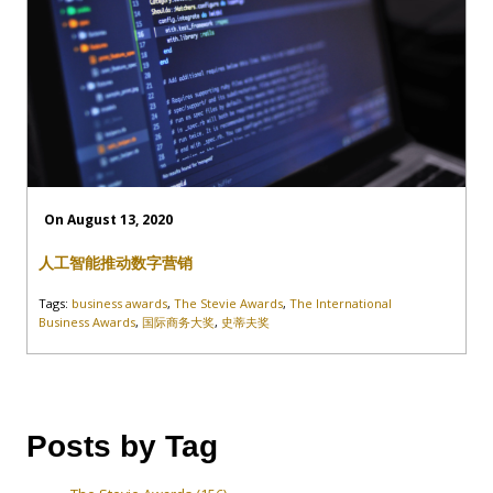
On August 13, 2020
人工智能推动数字营销
Tags:
business awards
,
The Stevie Awards
,
The International
Business Awards
,
国际商务大奖
,
史蒂夫奖
Posts by Tag