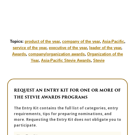
Topics:
product of the year
,
company of the year
,
Asia-Pacific
,
service of the year
,
executive of the year
,
leader of the year
,
Awards
,
company/organization awards
,
Organization of the
Year
,
Asia-Pacific Stevie Awards
,
Stevie
REQUEST AN ENTRY KIT FOR ONE OR MORE OF
THE STEVIE AWARDS PROGRAMS
The Entry Kit contains the full list of categories, entry
requirements, tips for preparing nominations, and
more. Requesting the Entry Kit does not obligate you to
participate.