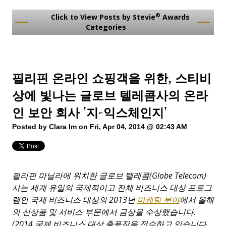
®
Click to View Posts by Stevie
Awards
Categories
필리핀 온라인 쇼핑객을 위한, 스티비
상에 빛나는 글로브 텔레콤사의 온라
인 보안 회사 '지-익스체인지'
Posted by
Clara Im
on Fri, Apr 04, 2014 @ 02:43 AM
필리핀
마닐라에
위치한
글로브
텔레콤
(Globe Telecom)
사는
세계
유일의
국제적이고
전체
비즈니스
대상
프로그
램인
국제
비즈니스
대상의
2013
년
마케팅
분야
에서
올해
의
신상품
및
서비스
부문에서
금상을
수상했습니다
.
(2014
국제
비즈니스
대상
출품작을
접수하고
있습니다
.