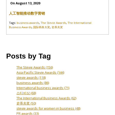
On August 13, 2020
人工智能推动数字营销
Tags:
business awards
,
The Stevie Awards
,
The International
Business Awards
,
国际商务大奖
,
史蒂夫奖
Posts by Tag
The Stevie Awards
(156)
Asia-Pacific Stevie Awards
(144)
stevie awards
(118)
business awards
(86)
International business awards
(71)
스티비상
(68)
The International Business Awards
(62)
史蒂夫奖
(50)
stevie awards for women in business
(48)
PR awards
(33)