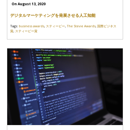
On August 13, 2020
デジタルマーケティングを発展させる人工知能
Tags:
business awards
,
スティービー
,
The Stevie Awards
,
国際ビジネス
賞
,
スティービー賞