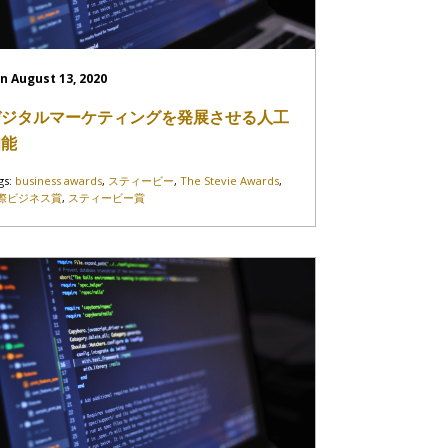
n August 13, 2020
デジタルマーケティングを発展させる人工
知能
gs:
business awards
,
スティービー
,
The Stevie Awards
,
際ビジネス賞
,
スティービー賞