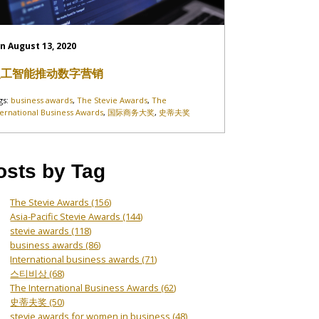
n August 13, 2020
人工智能推动数字营销
gs:
business awards
,
The Stevie Awards
,
The
ternational Business Awards
,
国际商务大奖
,
史蒂夫奖
osts by Tag
The Stevie Awards
(156)
Asia-Pacific Stevie Awards
(144)
stevie awards
(118)
business awards
(86)
International business awards
(71)
스티비상
(68)
The International Business Awards
(62)
史蒂夫奖
(50)
stevie awards for women in business
(48)