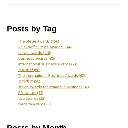
Posts by Tag
The Stevie Awards
(156)
Asia-Pacific Stevie Awards
(144)
stevie awards
(118)
business awards
(86)
International business awards
(71)
스티비상
(68)
The International Business Awards
(62)
史蒂夫奖
(50)
stevie awards for women in business
(48)
PR awards
(33)
app awards
(32)
website awards
(31)
Posts by Month