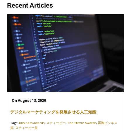
Recent Articles
On August 13, 2020
デジタルマーケティングを発展させる人工知能
Tags:
business awards
,
スティービー
,
The Stevie Awards
,
国際ビジネス
賞
,
スティービー賞