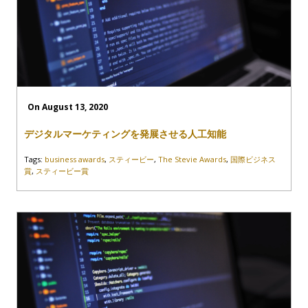
On August 13, 2020
デジタルマーケティングを発展させる人工知能
Tags:
business awards
,
スティービー
,
The Stevie Awards
,
国際ビジネス
賞
,
スティービー賞