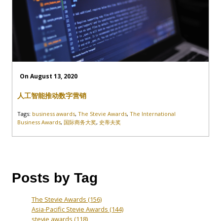
On August 13, 2020
人工智能推动数字营销
Tags:
business awards
,
The Stevie Awards
,
The International
Business Awards
,
国际商务大奖
,
史蒂夫奖
Posts by Tag
The Stevie Awards
(156)
Asia-Pacific Stevie Awards
(144)
stevie awards
(118)