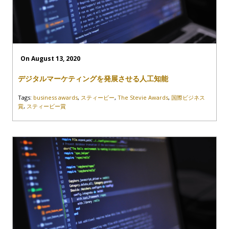
On August 13, 2020
デジタルマーケティングを発展させる人工知能
Tags:
business awards
,
スティービー
,
The Stevie Awards
,
国際ビジネス
賞
,
スティービー賞