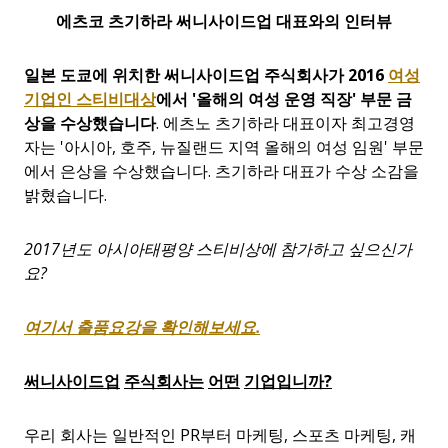
에츠코
츠기하라
써니사이드업
대표와의
인터뷰
일본
도쿄에
위치한
써니사이드업
주식회사가
2016
여성
기업인
스티비대상
에서
'
올해의
여성 운영 직장
'
부문 금
상을 수상했습니다
. 에츠노 츠기하라 대표이자 최고경영
자는
'
아시아, 호주, 뉴질랜드 지역 올해의 여성 임원
'
부문
에서 은상을 수상했습니다. 츠기하라 대표가 수상 소감을
밝혔습니다.
2017
년도
아시아태평양
스티비상에
참가하고
싶으신가
요
?
여기서
출품요강을
확인해보세요.
써니사이드업
주식회사는
어떤
기업입니까
?
우리 회사는 일반적인 PR부터 마케팅, 스포츠 마케팅, 캐