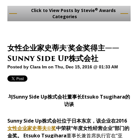
®
Click to View Posts by Stevie
Awards
Categories
女性企业家史蒂夫®奖金奖得主——
Sunny Side Up株式会社
Posted by
Clara Im
on Thu, Dec 15, 2016 @ 01:33 AM
与
Sunny
S
ide
U
p
株式
会社董事长
Etsuko Tsugihara
的
访谈
Sunny
S
ide
U
p
株式会社位于日本东京，该企业在
2016
女性企业家史蒂夫®奖
中荣获
“
年度女性经营企业
”
部门的
金奖。
Etsuko Tsugihara
董事长兼首席执行官在“亚