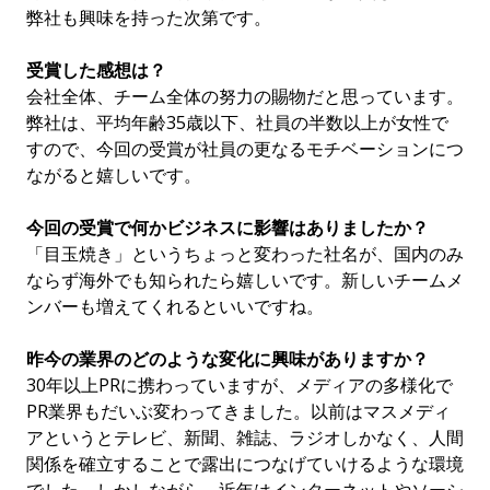
弊社も興味を持った次第です。
受賞した感想は？
会社全体、チーム全体の努力の賜物だと思っています。
弊社は、平均年齢35歳以下、社員の半数以上が女性で
すので、今回の受賞が社員の更なるモチベーションにつ
ながると嬉しいです。
今回の受賞で何かビジネスに影響はありましたか？
「目玉焼き」というちょっと変わった社名が、国内のみ
ならず海外でも知られたら嬉しいです。新しいチームメ
ンバーも増えてくれるといいですね。
昨今の業界のどのような変化に興味がありますか？
30年以上PRに携わっていますが、メディアの多様化で
PR業界もだいぶ変わってきました。以前はマスメディ
アというとテレビ、新聞、雑誌、ラジオしかなく、人間
関係を確立することで露出につなげていけるような環境