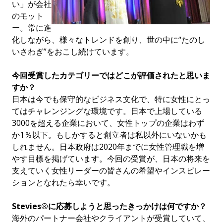
い」が会社
のモット
ー。常に進
化しながら、様々なトレンドを創り、世の中に“たのし
いさわぎ”をおこし続けています。
今回受賞したカテゴリーではどこが評価されたと思いま
すか？
日本は今でも保守的なビジネス文化で、特に女性にとっ
てはチャレンジングな環境です。日本で上場している
3000を超える企業において、女性トップの企業はわず
か1％以下。もしかすると創立者は私以外にいないかも
しれません。日本政府は2020年までに女性管理職を増
やす目標を掲げています。今回の受賞が、日本の将来を
支えていく女性リーダーの皆さんの希望やインスピレー
ションとなれたら幸いです。
Stevies®に応募しようと思ったきっかけは何ですか？
海外のパートナー会社やクライアントが受賞していて、