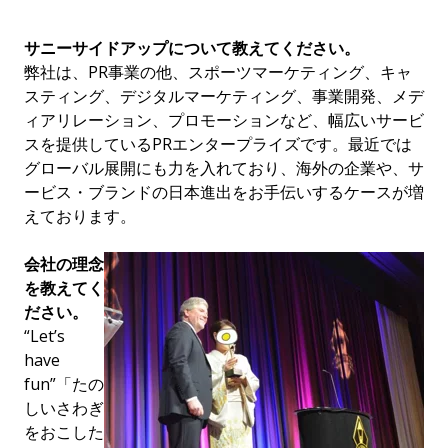
サニーサイドアップについて教えてください。
弊社は、PR事業の他、スポーツマーケティング、キャ
スティング、デジタルマーケティング、事業開発、メデ
ィアリレーション、プロモーションなど、幅広いサービ
スを提供しているPRエンタープライズです。最近では
グローバル展開にも力を入れており、海外の企業や、サ
ービス・ブランドの日本進出をお手伝いするケースが増
えております。
会社の理念
を教えてく
ださい。
“Let’s
have
fun”「たの
しいさわぎ
をおこした