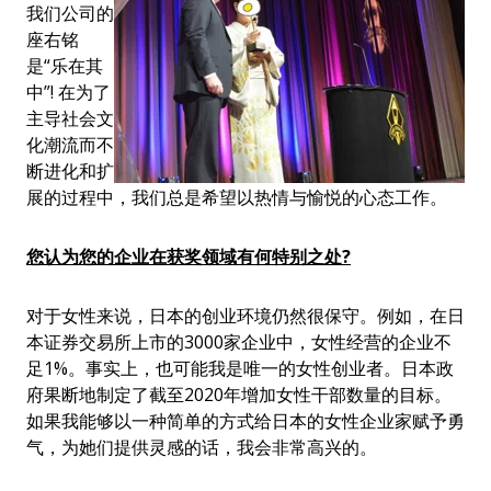
我们公司的
座右铭
是“乐在其
中”! 在为了
主导社会文
化潮流而不
断进化和扩
展的过程中，我们总是希望以热情与愉悦的心态工作。
您认为您的企业在获奖领域有何特别之处
?
对于女性来说，日本的创业环境仍然很保守。例如，在日
本证券交易所上市的3000家企业中，女性经营的企业不
足1%。事实上，也可能我是唯一的女性创业者。日本政
府果断地制定了截至2020年增加女性干部数量的目标。
如果我能够以一种简单的方式给日本的女性企业家赋予勇
气，为她们提供灵感的话，我会非常高兴的。