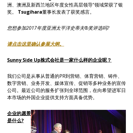
洲、澳洲及新西兰地区年度女性高层领导“领域荣获了银
奖。
Tsugihara
董事长发表了获奖感言。
您想参加
2017
年度
亚洲太平洋史蒂夫
®
奖评选吗
?
请点击这里确认参展大纲
。
Sunny
S
ide
U
p
株式
会社是一家什么样的企业呢
？
我们公司是从事从普通的PR到营销、体育营销、铸件、
数字营销、业务开发、媒体宣传、促销等多种业务的宣传
公司。最近公司的服务扩张到全球范围，在向希望进军日
本市场的外国企业提供支持方面具备优势。
企
业的愿景
是什么
?