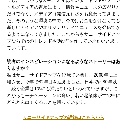
でした。しかしながら、近年はインターネットやソーシ
ャルメディアの普及により、情報やニュースの広がり方
だけでなく、メディア（発信元）さえも変わってきまし
た。そのような環境の中で、今ではお金をかけなくても
新しいアイデアやオリジナリティでニュースを発信でき
るようになってきました。これからもサニーサイドアッ
プならではのトレンドや“騒ぎ”を作っていきたいと思っ
ています。
読者のインスピレーションになるようなストーリーはあ
りますか？
私はサニーサイドアップを17歳で起業し、2008年に上
場させ、今年で32年目を迎えました。日本では30年以
上続く企業は1％にも満たないといわれていますが、こ
れからもモチベーションの高い、若い起業家が世の中に
どんどん出てくることを願っています。
サニ
ー
サイドアップの詳細はこちらから