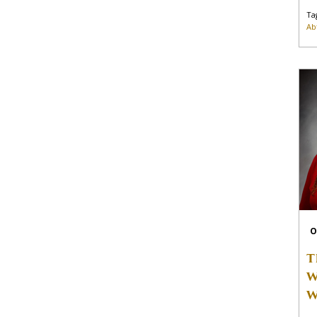
Ta
Ab
O
T
W
W