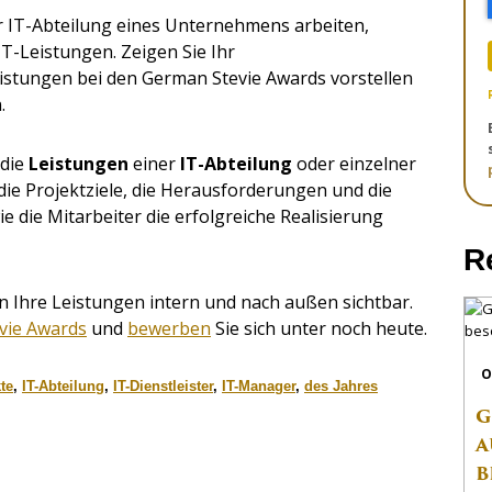
der IT-Abteilung eines Unternehmens arbeiten,
 IT-Leistungen. Zeigen Sie Ihr
Leistungen bei den German Stevie Awards vorstellen
.
 die
Leistungen
einer
IT-Abteilung
oder einzelner
 die Projektziele, die Herausforderungen und die
e die Mitarbeiter die erfolgreiche Realisierung
R
 Ihre Leistungen intern und nach außen sichtbar.
vie Awards
und
bewerben
Sie sich unter noch heute.
O
te
,
IT-Abteilung
,
IT-Dienstleister
,
IT-Manager
,
des Jahres
G
A
B