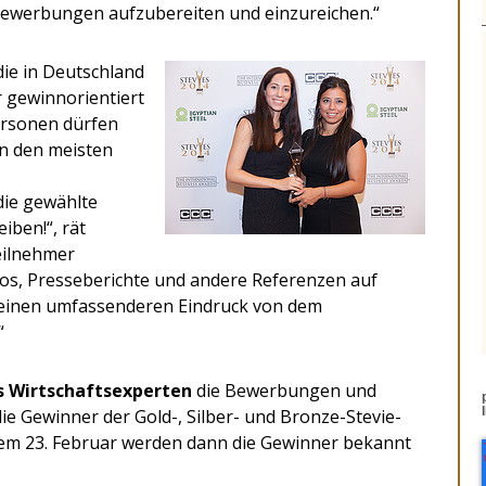
Bewerbungen aufzubereiten und einzureichen.“
die
in Deutschland
 gewinnorientiert
personen dürfen
in den meisten
die gewählte
eiben!“, rät
eilnehmer
eos, Presseberichte und andere Referenzen auf
y einen umfassenderen Eindruck von dem
“
s Wirtschaftsexperten
die Bewerbungen und
die Gewinner der Gold-, Silber- und Bronze-Stevie-
dem 23. Februar werden dann die Gewinner bekannt