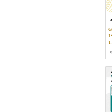
O
G
I
T
Ta