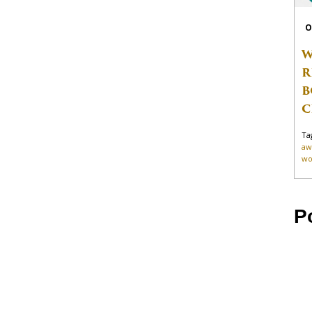
O
W
R
B
C
Ta
aw
wo
P