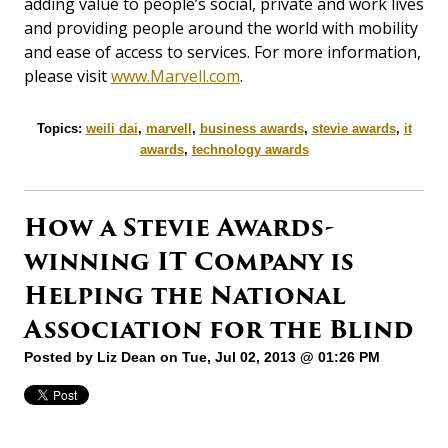
adding value to people’s social, private and work lives
and providing people around the world with mobility
and ease of access to services. For more information,
please visit
www.Marvell.com
.
Topics:
weili dai
,
marvell
,
business awards
,
stevie awards
,
it
awards
,
technology awards
How a Stevie Awards-
winning IT Company is
Helping the National
Association for the Blind
Posted by
Liz Dean
on Tue, Jul 02, 2013 @ 01:26 PM