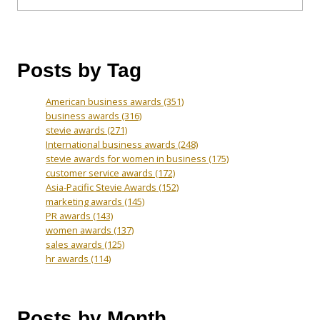
Posts by Tag
American business awards
(351)
business awards
(316)
stevie awards
(271)
International business awards
(248)
stevie awards for women in business
(175)
customer service awards
(172)
Asia-Pacific Stevie Awards
(152)
marketing awards
(145)
PR awards
(143)
women awards
(137)
sales awards
(125)
hr awards
(114)
Posts by Month