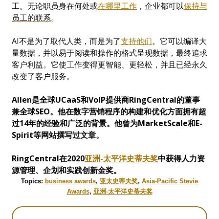
工。无论职员身在何处或
在哪里工作
，企业都可以
保持
与
员
工的联系
。
AI不是为了取代人类，而是为了
支持
他们
。它可以编译大
量数据，并以易于阅读和操作的格式呈现数据，最终追求
客户利益。它使工作变得更智能、更轻松，并且已经永久
改变了客户服务。
Allen
是全球
UCaaS
和
VoIP
提供商
RingCentral
的董事
兼全球
SEO
。他在数字营销程序的构建和优化方面拥有超
过
14
年的经验和广泛的背景。他曾为
MarketScale
和
E-
Spirit
等网站撰写过文章。
RingCentral
在
2020
亚
洲
-
太平洋史
蒂
夫
奖
中
获得人力资
源管理
、企
划和实践创新金奖
。
Topics:
business awards
,
亚太史蒂夫奖
,
Asia-Pacific Stevie
Awards
,
亚洲-太平洋史蒂夫奖