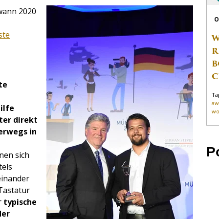
wann 2020
O
ste
W
R
B
C
te
Ta
aw
ilfe
wo
ter direkt
erwegs in
P
nen sich
tels
einander
 Tastatur
r
typische
der