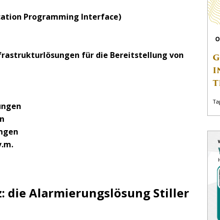
cation Programming Interface)
O
frastrukturlösungen für die Bereitstellung von
G
I
T
Ta
ungen
n
ungen
v.m.
: die Alarmierungslösung Stiller