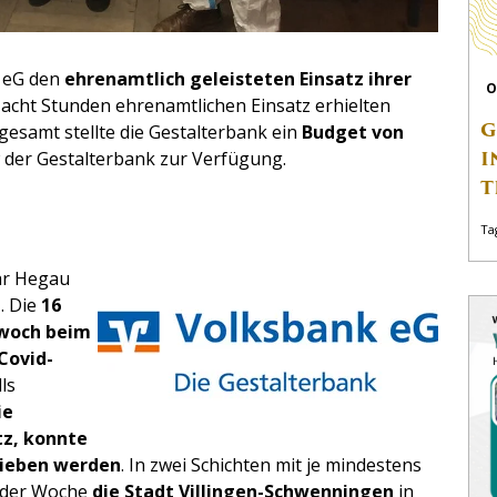
k eG den
ehrenamtlich geleisteten Einsatz ihrer
O
 acht Stunden ehrenamtlichen Einsatz erhielten
G
gesamt stellte die Gestalterbank ein
Budget von
I
 der Gestalterbank zur Verfügung.
T
Ta
ar Hegau
. Die
16
twoch beim
Covid-
ls
ie
tz, konnte
rieben werden
. In zwei Schichten mit je mindestens
n der Woche
die Stadt Villingen-Schwenningen
in