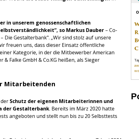
O
er in unserem genossenschaftlichen
W
Selbstverständlichkeit“, so Markus Dauber
– Co-
R
 Die Gestalterbank". „Wir sind stolz auf unsere
B
 freuen uns, dass dieser Einsatz öffentliche
C
einer Kategorie, in der die Mitbewerber American
 & Falke GmbH & Co.KG heißen, als Sieger
Ta
aw
wo
er Mitarbeitenden
P
 der
Schutz der eigenen Mitarbeiterinnen und
a der Gestalterbank
. Bereits im März 2020 hatte
sts angeboten und stellt nun bis zu 20 Selbsttests