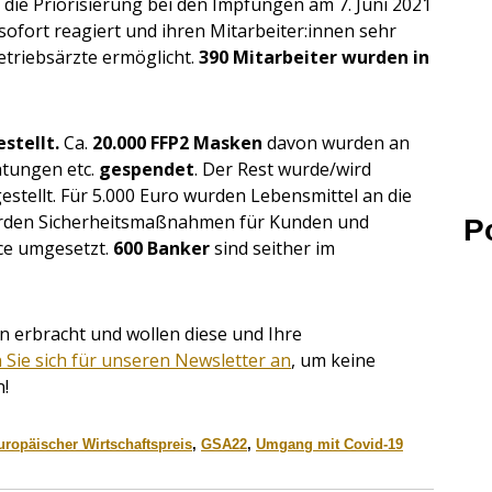
ie Priorisierung bei den Impfungen am 7. Juni 2021
ofort reagiert und ihren Mitarbeiter:innen sehr
etriebsärzte ermöglicht.
390 Mitarbeiter wurden in
stellt
.
Ca.
20.000 FFP2 Masken
davon wurden an
htungen etc.
gespendet
. Der Rest wurde/wird
stellt. Für 5.000 Euro wurden Lebensmittel an die
urden Sicherheitsmaßnahmen für Kunden und
P
ice umgesetzt.
600 Banker
sind seither im
 erbracht und wollen diese und Ihre
 Sie sich für unseren Newsletter an
, um keine
n!
uropäischer Wirtschaftspreis
,
GSA22
,
Umgang mit Covid-19