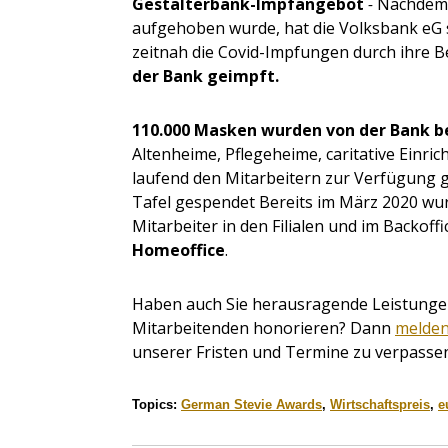
Gestalterbank-Impfangebot
-
Nachdem d
aufgehoben wurde, hat die Volksbank eG s
zeitnah die Covid-Impfungen durch ihre B
der Bank geimpft.
110.000 Masken wurden von der Bank be
Altenheime, Pflegeheime, caritative Einric
laufend den Mitarbeitern zur Verfügung ge
Tafel gespendet Bereits im März 2020 w
Mitarbeiter in den Filialen und im Backoff
Homeoffice
.
Haben auch Sie herausragende Leistungen
Mitarbeitenden honorieren? Dann
melden
unserer Fristen und Termine zu verpasse
Topics:
German Stevie Awards
,
Wirtschaftspreis
,
e