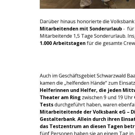
Darüber hinaus honorierte die Volksban
Mitarbeitenden mit Sonderurlaub
-
für
Mitarbeitende 1,5 Tage Sonderurlaub. Ins
1.000 Arbeitstagen
für die gesamte Crew
Auch im Geschäftsgebiet Schwarzwald Ba
kamen die „helfenden Hände“ zum Einsatz
Helferinnen und Helfer, die
jeden Mit
Theater am Ring
zwischen 9 und 19 Uhr
Tests
durchgeführt haben, waren ebenfal
Mitarbeiteitende der Volksbank eG
– D
Gestalterbank
.
Allein durch ihren Einsa
das Testzentrum an diesen Tagen bet
fünf Personen haben sie an einem Tag i