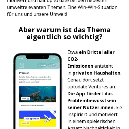
motiviert und hält up to date bei den neuesten
umweltrelevanten Themen. Eine Win-Win-Situation
für uns und unsere Umwelt!
Aber warum ist das Thema
eigentlich so wichtig?
Etwa
ein Drittel aller
CO2-
Emissionen
entsteht
in
privaten Haushalten
.
Genau dort setzt
uptodate Ventures an.
Die App fördert das
Problembewusstsein
seiner Nutzer:innen.
Sie
inspiriert und motiviert
in einem spielerischen
Ansatz Nachhaltigkeit in