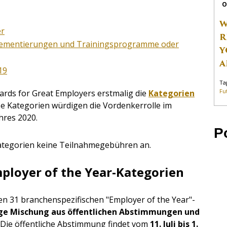
O
W
er
R
lementierungen und Trainingsprogramme oder
Y
A
19
Ta
Fu
ards for Great Employers erstmalig die
Kategorien
se Kategorien würdigen die Vordenkerrolle im
hres 2020.
P
ategorien
keine Teilnahmegebühren
an.
mployer of the Year-Kategorien
en 31 branchenspezifischen "Employer of the Year"-
ige Mischung aus öffentlichen Abstimmungen und
. Die öffentliche Abstimmung findet vom
11
. Juli bis 1.