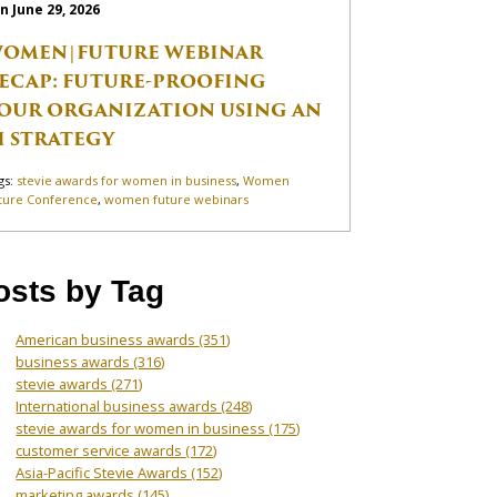
n June 29, 2026
OMEN|FUTURE WEBINAR
ECAP: FUTURE-PROOFING
OUR ORGANIZATION USING AN
I STRATEGY
gs:
stevie awards for women in business
,
Women
ture Conference
,
women future webinars
osts by Tag
American business awards
(351)
business awards
(316)
stevie awards
(271)
International business awards
(248)
stevie awards for women in business
(175)
customer service awards
(172)
Asia-Pacific Stevie Awards
(152)
marketing awards
(145)