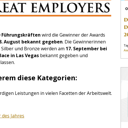
O
D
D
2
50 Führungskräfte
n
wird die Gewinner der Awards
 8. August bekannt gegeben
. Die Gewinnerinnen
Ta
, Silber und Bronze werden am
17.
September bei
Aw
lace in Las Vegas
bekannt gegeben und
lassen.
erem diese Kategorien:
digen Leistungen in vielen Facetten der Arbeitswelt.
 des Jahres