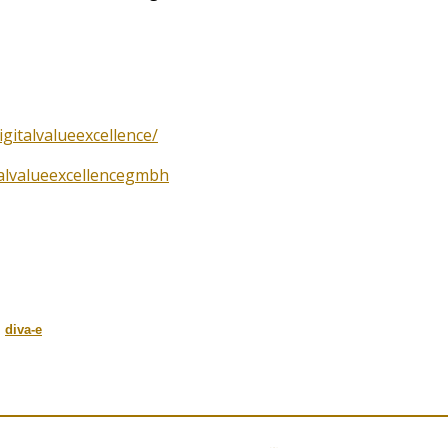
gitalvalueexcellence/
alvalueexcellencegmbh
,
diva-e