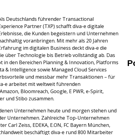
Als Deutschlands führender Transactional
Experience Partner (TXP) schafft diva-e digitale
Erlebnisse, die Kunden begeistern und Unternehmen
nachhaltig voranbringen. Mit mehr als 20 Jahren
Erfahrung im digitalen Business deckt diva-e die
e über Technologie bis Betrieb vollständig ab. Das
P
t in den Bereichen Planning & Innovation, Platforms
a & Intelligence sowie Managed Cloud Services
rbsvorteile und messbar mehr Transaktionen – für
va-e arbeitet mit weltweit führenden
Amazon, Bloomreach, Google, E PWR, e-Spirit,
yker und Stibo zusammen.
r denen Unternehmen heute und morgen stehen und
ender Unternehmen. Zahlreiche Top-Unternehmen
ter Carl Zeiss, EDEKA, E.ON, FC Bayern München,
hlandweit beschäftigt diva-e rund 800 Mitarbeiter