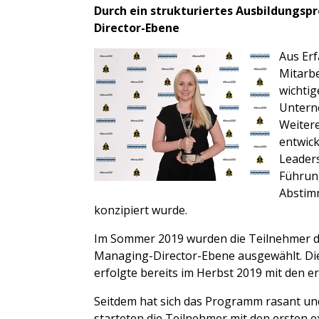
Durch ein strukturiertes Ausbildungs
Director-Ebene
Aus Erf
Mitarbe
wichti
Unterne
Weiter
entwick
Leaders
Führung
Abstim
konzipiert wurde.
Im Sommer 2019 wurden die Teilnehmer d
Managing-Director-Ebene ausgewählt. Di
erfolgte bereits im Herbst 2019 mit den e
Seitdem hat sich das Programm rasant und
starteten die Teilnehmer mit den ersten