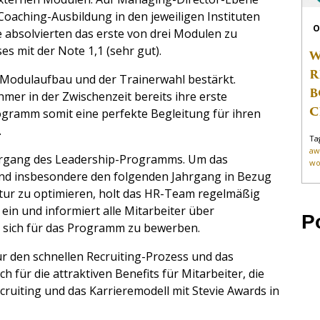
oaching-Ausbildung in den jeweiligen Instituten
O
 absolvierten das erste von drei Modulen zu
 mit der Note 1,1 (sehr gut).
W
R
 Modulaufbau und der Trainerwahl bestärkt.
B
mer in der Zwischenzeit bereits ihre erste
C
ogramm somit eine perfekte Begleitung für ihren
.
Ta
aw
ahrgang des Leadership-Programms. Um das
wo
nd insbesondere den folgenden Jahrgang in Bezug
ktur zu optimieren, holt das HR-Team regelmäßig
in und informiert alle Mitarbeiter über
P
, sich für das Programm zu bewerben.
ür den schnellen Recruiting-Prozess und das
für die attraktiven Benefits für Mitarbeiter, die
ruiting und das Karrieremodell mit Stevie Awards in