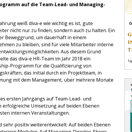
programm auf die Team-Lead- und Managing-
ahrung weiß diva-e wie wichtig es ist, gute
O
iter nicht nur zu finden, sondern auch zu halten. Ein
G
ger Beweggrund, um dauerhaft in einem
I
hmen zu bleiben, sind für viele Mitarbeiter interne
T
entwicklungsmöglichkeiten. Aus diesem Grund
elte das diva-e HR-Team im Jahr 2018 ein
Ta
hip-Programm für die Qualifizierung von
skräften, das initial durch ein Projektteam, in
mung mit dem Management, über mehrere Monate
es ersten Jahrgangs auf Team-Lead- und
e erfolgreiche Umsetzung auf beiden Ebenen
rsten internen Veranstaltungen.
 sehr positiv weiterentwickelt: Auf beiden Ebenen
 externen Modulen. Auf Managing-Director-Ebene