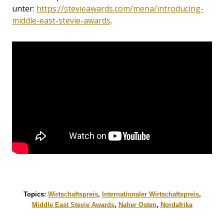
unter:
https://stevieawards.com/mena/introducing-
middle-east-stevie-awards
.
Topics:
Wirtschaftspreis
,
Internationaler Wirtschaftspreis
,
Middle East Stevie Awards
,
Naher Osten
,
Nordafrika