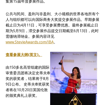
集第15届年度参展作品。
公共与民间、盈利与非盈利、大小规模的世界各地所有个
人与组织都可以向国际商务大奖提交参展作品。早期参展
截止日为4月11日，可享受参展费优惠。最终参展截止日
期为5月9日，滞交参展作品提交日期截至6月13日，此时
需缴纳滞纳金。参展内容详见
www.StevieAwards.com/IBA
。
查看参展大纲(英文)
。
由150多名高管组建的国际
审查委员团将决定史蒂夫®
奖的获奖者，结果将于8月
9日公布。 史蒂夫®
奖获奖
者将在
10
月
20
日英国伦敦
的颁奖典礼上获奖。