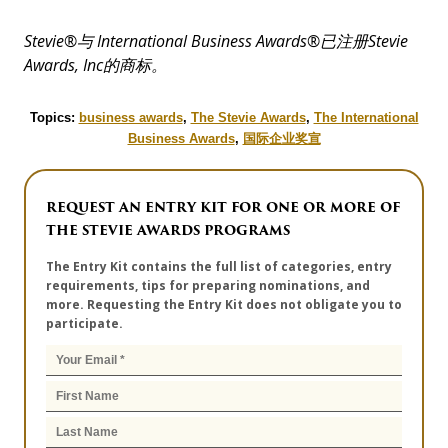
Stevie
®
与
International Business Awards
®
已注册
Stevie
Awards, Inc
的
商标。
Topics:
business awards
,
The Stevie Awards
,
The International
Business Awards
,
国际企业奖宣
REQUEST AN ENTRY KIT FOR ONE OR MORE OF
THE STEVIE AWARDS PROGRAMS
The Entry Kit contains the full list of categories, entry
requirements, tips for preparing nominations, and
more. Requesting the Entry Kit does not obligate you to
participate.