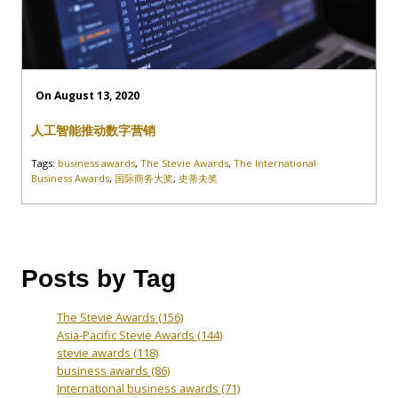
On August 13, 2020
人工智能推动数字营销
Tags:
business awards
,
The Stevie Awards
,
The International
Business Awards
,
国际商务大奖
,
史蒂夫奖
Posts by Tag
The Stevie Awards
(156)
Asia-Pacific Stevie Awards
(144)
stevie awards
(118)
business awards
(86)
International business awards
(71)