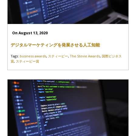
On August 13, 2020
デジタルマーケティングを発展させる人工知能
Tags:
business awards
,
スティービー
,
The Stevie Awards
,
国際ビジネス
賞
,
スティービー賞