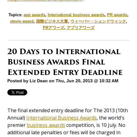
Topics:
app awards
,
International business awards
,
PR awards
,
stevie award
,
国際ビジネス大賞
,
ウィーバー・シェンドウィック
,
PRアワーズ
,
アプリアワーズ
20 Days to International
Business Awards Final
Extended Entry Deadline
Posted by
Liz Dean
on Thu, Jun 20, 2013 @ 10:32 AM
The final extended entry deadline for The 2013 (10th
Annual)
International Business Awards
, the world's
premier
business awards
competition, is 10 July.
No
additional late penalties or fees will be charged in