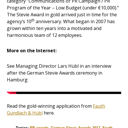
category “Communications or PR Campaign / PR
Program of the Year – Low Budget (under €10,000).”
The Stevie Award in gold arrived just in time for the
th
agency’s 10
anniversary. What began in 2007 has
grown within ten years into a motivated and
harmonious team of 12 employees.
More on the Internet:
See Managing Director Lars Hübl in an interview
after the German Stevie Awards ceremony in
Hamburg:
Read the gold-winning application from
Fauth
Gundlach & Hübl
here.
Topics:
PR awards
,
German Stevie Awards 2017
,
Fauth