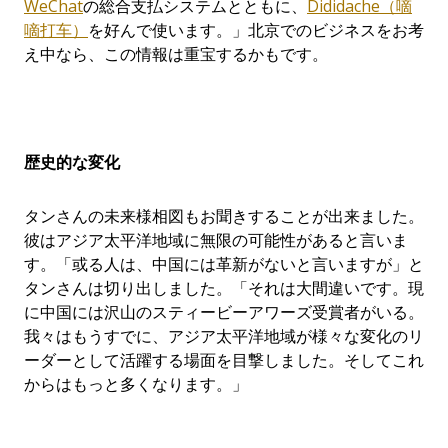
WeChat
の総合支払システムとともに、
Dididache（嘀
嘀打车）
を好んで使います。」北京でのビジネスをお考
え中なら、この情報は重宝するかもです。
歴史的な変化
タンさんの未来様相図もお聞きすることが出来ました。
彼はアジア太平洋地域に無限の可能性があると言いま
す。「或る人は、中国には革新がないと言いますが」と
タンさんは切り出しました。「それは大間違いです。現
に中国には沢山のスティービーアワーズ受賞者がいる。
我々はもうすでに、アジア太平洋地域が様々な変化のリ
ーダーとして活躍する場面を目撃しました。そしてこれ
からはもっと多くなります。」