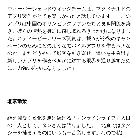
ウィーバーシェンドウィックチームは、マクドナルドの
アプリ製作がとても楽しかったと話しています。「この
アプリは中国のオリンピックファンたちと良き関係を築
き、彼らの情熱を身近に感じ取れるきっかけになりまし
た。スティービーアワーズ受賞は、我々が今後のキャン
ペーンのためにどのようなモバイルアプリを作るべきな
のか、またどうやって顧客を引き寄せ、違いを生み出す
新しいアプリを作るべきかに対する限界を通り越すため
に、力強い応援になりました」
北京散策
絶え間なく変化を遂げ続ける「オンラインライフ」人口
の一人として、タンさんは語りました。「北京ではタク
シーを捕まえるのにいつも一苦労します。なので私は、