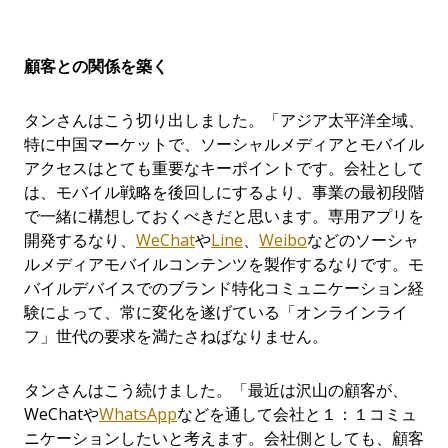
顧客との関係を築く
タンさんはこう切り出しました。「アジア太平洋全域、
特に中国マーケットで、ソーシャルメディアとモバイル
アクセスはとても重要なキーポイントです。会社として
は、モバイル戦略を後回しにするより、事業の最初段階
で一緒に構想しておくべきだと思います。専用アプリを
開発するなり、
WeChat
や
Line
、
Weibo
などのソーシャ
ルメディアモバイルコンテンツを製作するなりです。モ
バイルデバイスでのブランド特化コミュニケーション経
験によって、常に変化を遂げている「オンラインライ
フ」世代の要求を満たさねばなりません。
タンさんはこう続けました。「最近は沢山の顧客が、
WeChatや
WhatsApp
などを通して会社と１：１コミュ
ニケーションしたいと考えます。会社側としても、顧客