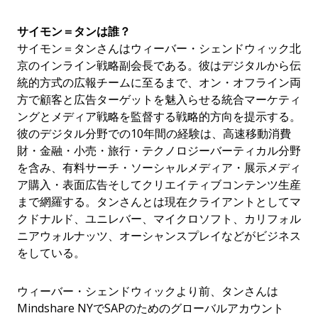
サイモン＝タンは誰？
サイモン＝タンさんはウィーバー・シェンドウィック北
京のインライン戦略副会長である。彼はデジタルから伝
統的方式の広報チームに至るまで、オン・オフライン両
方で顧客と広告ターゲットを魅入らせる統合マーケティ
ングとメディア戦略を監督する戦略的方向を提示する。
彼のデジタル分野での10年間の経験は、高速移動消費
財・金融・小売・旅行・テクノロジーバーティカル分野
を含み、有料サーチ・ソーシャルメディア・展示メディ
ア購入・表面広告そしてクリエイティブコンテンツ生産
まで網羅する。タンさんとは現在クライアントとしてマ
クドナルド、ユニレバー、マイクロソフト、カリフォル
ニアウォルナッツ、オーシャンスプレイなどがビジネス
をしている。
ウィーバー・シェンドウィックより前、タンさんは
Mindshare NYでSAPのためのグローバルアカウント