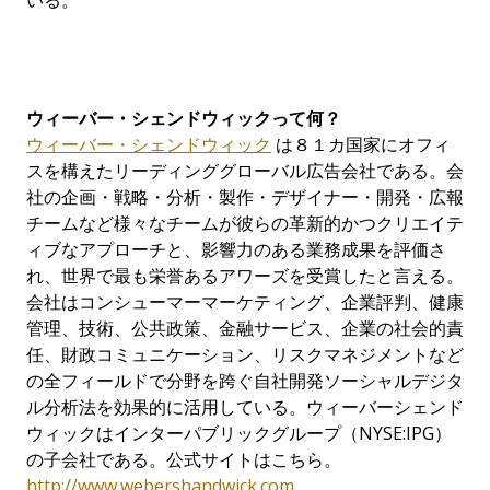
いる。
ウィーバー・シェンドウィックって何？
ウィーバー・シェンドウィック
は８１カ国家にオフィ
スを構えたリーディンググローバル広告会社である。会
社の企画・戦略・分析・製作・デザイナー・開発・広報
チームなど様々なチームが彼らの革新的かつクリエイテ
ィブなアプローチと、影響力のある業務成果を評価さ
れ、世界で最も栄誉あるアワーズを受賞したと言える。
会社はコンシューマーマーケティング、企業評判、健康
管理、技術、公共政策、金融サービス、企業の社会的責
任、財政コミュニケーション、リスクマネジメントなど
の全フィールドで分野を跨ぐ自社開発ソーシャルデジタ
ル分析法を効果的に活用している。ウィーバーシェンド
ウィックはインターパブリックグループ（NYSE:IPG）
の子会社である。公式サイトはこちら。
http://www.webershandwick.com
.