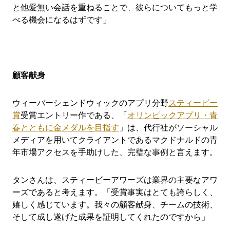
と他愛無い会話を重ねることで、彼らについてもっと学
べる機会になるはずです」
顧客献身
ウィーバーシェンドウィックのアプリ分野
スティービー
賞
受賞エントリー作である、「
オリンピックアプリ・青
春とともに金メダルを目指す
」は、代行社がソーシャル
メディアを用いてクライアントであるマクドナルドの青
年市場アクセスを手助けした、完璧な事例と言えます。
タンさんは、スティービーアワーズは業界の主要なアワ
ーズであると考えます。「受賞事実はとても誇らしく、
嬉しく感じています。我々の顧客献身、チームの技術、
そして成し遂げた成果を証明してくれたのですから」