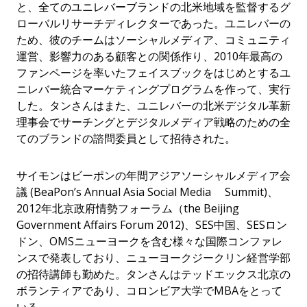
と、全てのユニレバーブランドの北米地域を監督するグ
ローバルリサーチディレクターであった。ユニレバーの
ため、彼のチームはソーシャルメディア、コミュニティ
運営、影響力のある顧客との関係作り、2010年最高の
ファンページを率いたフェイスブックをはじめとするユ
ニレバー統合マーケティングプログラムを作って、実行
した。タンさんはまた、ユニレバーの北米デジタル革新
理事会でサーチングとデジタルメディア戦略のための全
てのブランドの諮問委員として招待された。
サイモンはビーポンの年間アジアソーシャルメディア会
議 (BeaPon’s Annual Asia Social Media Summit)、
2012年北京政府情勢フォーラム（the Beijing
Government Affairs Forum 2012)、SES中国、SESロン
ドン、OMSニューヨークを含む様々な国際コンファレ
ンスで発表しており、ニューヨークジークリン経営学部
の招待講師も勤めた。タンさんはテッドエックス北京の
ボランティアであり、コロンビア大学でMBAをとって