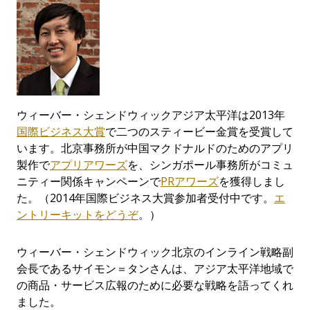
ウィーバー・シェンドウィックアジア太平洋は2013年
国際ビジネス大賞
で二つのスティービー金賞を受賞して
います。北京事務所が中国マクドナルドのためのアプリ
製作で
アプリアワーズ
を、シンガポール事務所がコミュ
ニティー関係キャンペーンで
PRアワーズ
を獲得しまし
た。（2014年国際ビジネス大賞参加者受付中です。
エ
ントリーキットをどうぞ
。）
ウィーバー・シェンドウィック北京のインライン戦略副
会長であるサイモン＝タンさんは、アジア太平洋地域で
の商品・サービス広報のために必要な戦略を語ってくれ
ました。