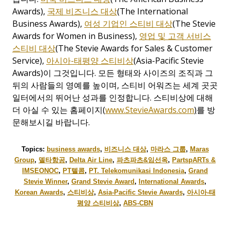
Awards),
국제 비즈니스 대상
(The International
Business Awards),
여성 기업인 스티비 대상
(The Stevie
Awards for Women in Business),
영업 및 고객 서비스
스티비 대상
(The Stevie Awards for Sales & Customer
Service),
아시아-태평양 스티비상
(Asia-Pacific Stevie
Awards)이 그것입니다. 모든 형태와 사이즈의 조직과 그
뒤의 사람들의 영예를 높이며, 스티비 어워즈는 세계 곳곳
일터에서의 뛰어난 성과를 인정합니다. 스티비상에 대해
더 아실 수 있는 홈페이지(
www.StevieAwards.com
)
를 방
문해보시길 바랍니다.
Topics:
business awards
,
비즈니스 대상
,
마라스 그룹
,
Maras
Group
,
델타항공
,
Delta Air Line
,
파츠파츠&임선옥
,
PartspARTs &
IMSEONOC
,
PT텔콤
,
PT. Telekomunikasi Indonesia
,
Grand
Stevie Winner
,
Grand Stevie Award
,
International Awards
,
Korean Awards
,
스티비상
,
Asia-Pacific Stevie Awards
,
아시아-태
평양 스티비상
,
ABS-CBN