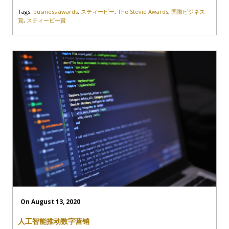
Tags:
business awards
,
スティービー
,
The Stevie Awards
,
国際ビジネス
賞
,
スティービー賞
On August 13, 2020
人工智能推动数字营销