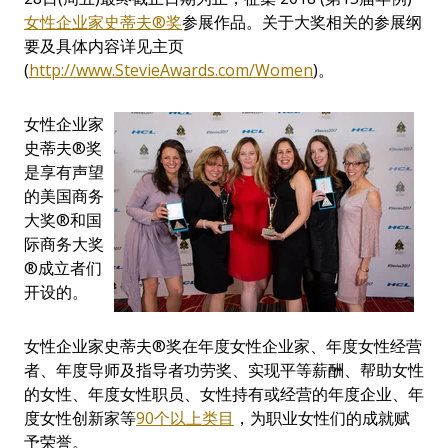
女性企
业
家史蒂夫
®
奖
参展作品。关于大奖相关的参展纲
要及具体内容详见主页
(
http://www.StevieAwards.com/Women
)。
女性企业家
史蒂夫®奖
是享有声望
的美国商务
大奖®和国
际商务大奖
®成立者们
开设的。
女性企业家史蒂夫®奖在年度女性企业家、年度女性经营
者、年度导师及指导者功劳奖、实现平等薪酬、帮助女性
的女性、年度女性职员、女性持有或经营的年度企业、年
度女性创新家等
90
个
以上类目
，为职业女性们的成就赋
予荣誉。