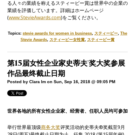
る人々の業績を称えるスティービー賞は世界中の企業の
業績を評価しています。詳細はホームページ
(
www.StevieAwards.com
)をご覧ください。
Topics:
stevie awards for women in business
,
スティービー
,
The
Stevie Awards
,
スティービー女性賞
,
スティービー賞
第15届女性企业家史蒂夫®奖大奖参展
作品最终截止日期
Posted by
Clara Im
on Sun, Sep 16, 2018 @ 09:05 PM
世界各地的所有女性企
业家
、
经营者
、任职人员均可参加
举行世界最顶级
商务大奖
评奖活动的史蒂夫®奖截至9月
28日(周五)最终截止日期为止，征集 2018 (第15届年例)