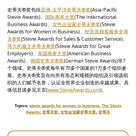
史蒂夫®奖包括
亚洲
-
太平洋史
蒂
夫
®
奖
(Asia-Pacific
Stevie Awards)、
国际
商
务
大
奖
(The International
Business Awards)、
女性企
业
家
史蒂夫
®
奖
(Stevie
Awards for Women in Business)、
经营
及
顾
客服
务
史蒂
夫
®
奖
(Stevie Awards for Sales & Customer Service)、
伟
大的雇主
史蒂夫
®
奖
(Stevie Awards for Great
Employers)、
美
国
商
务
大
奖
(American Business
Awards)、
德
国
史蒂夫
®
奖
(German Stevie Awards)等7
个领域。史蒂夫®奖每年有70多个国家的1万多个组织参
展。史蒂夫®奖旨在向所有形态和规模的组织及引领该组
织的人们赋予名誉，认证全世界企业创造的卓越成果。具
体信息请参见主页(
www.StevieAwards.com
)。
Topics:
stevie awards for women in business
,
The Stevie
Awards
,
史蒂夫奖
,
女性企业家史蒂夫奖
,
史蒂夫