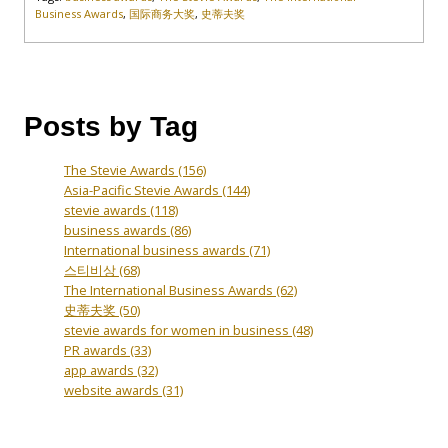
Business Awards
,
国际商务大奖
,
史蒂夫奖
Posts by Tag
The Stevie Awards
(156)
Asia-Pacific Stevie Awards
(144)
stevie awards
(118)
business awards
(86)
International business awards
(71)
스티비상
(68)
The International Business Awards
(62)
史蒂夫奖
(50)
stevie awards for women in business
(48)
PR awards
(33)
app awards
(32)
website awards
(31)