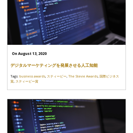
On August 13, 2020
デジタルマーケティングを発展させる人工知能
Tags:
business awards
,
スティービー
,
The Stevie Awards
,
国際ビジネス
賞
,
スティービー賞