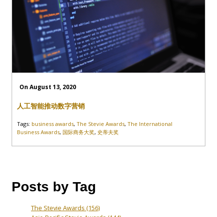
On August 13, 2020
人工智能推动数字营销
Tags:
business awards
,
The Stevie Awards
,
The International
Business Awards
,
国际商务大奖
,
史蒂夫奖
Posts by Tag
The Stevie Awards
(156)