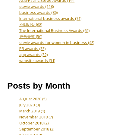
Asia-Pacific Stevie Awards
(144)
stevie awards
(118)
business awards
(86)
International business awards
(71)
스티비상
(68)
The International Business Awards
(62)
史蒂夫奖
(50)
stevie awards for women in business
(48)
PR awards
(33)
app awards
(32)
website awards
(31)
Posts by Month
August 2020
(5)
July 2020
(3)
March 2019
(1)
November 2018
(7)
October 2018
(2)
September 2018
(2)
July 2018
(14)