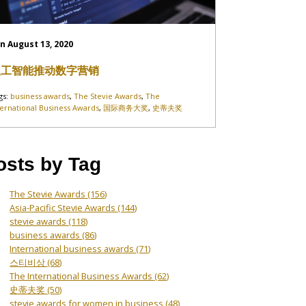
n August 13, 2020
人工智能推动数字营销
gs:
business awards
,
The Stevie Awards
,
The
ternational Business Awards
,
国际商务大奖
,
史蒂夫奖
osts by Tag
The Stevie Awards
(156)
Asia-Pacific Stevie Awards
(144)
stevie awards
(118)
business awards
(86)
International business awards
(71)
스티비상
(68)
The International Business Awards
(62)
史蒂夫奖
(50)
stevie awards for women in business
(48)