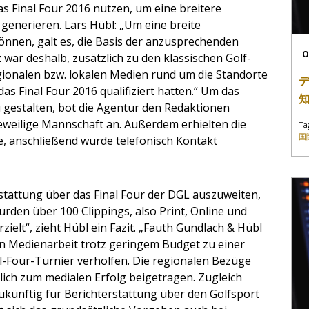
s Final Four 2016 nutzen, um eine breitere
generieren. Lars Hübl: „Um eine breite
nnen, galt es, die Basis der anzusprechenden
O
war deshalb, zusätzlich zu den klassischen Golf-
gionalen bzw. lokalen Medien rund um die Standorte
das Final Four 2016 qualifiziert hatten.“ Um das
 gestalten, bot die Agentur den Redaktionen
jeweilige Mannschaft an. Außerdem erhielten die
Ta
国
, anschließend wurde telefonisch Kontakt
rstattung über das Final Four der DGL auszuweiten,
urden über 100 Clippings, also Print, Online und
zielt“, zieht Hübl ein Fazit. „Fauth Gundlach & Hübl
n Medienarbeit trotz geringem Budget zu einer
al-Four-Turnier verholfen. Die regionalen Bezüge
lich zum medialen Erfolg beigetragen. Zugleich
ukünftig für Berichterstattung über den Golfsport