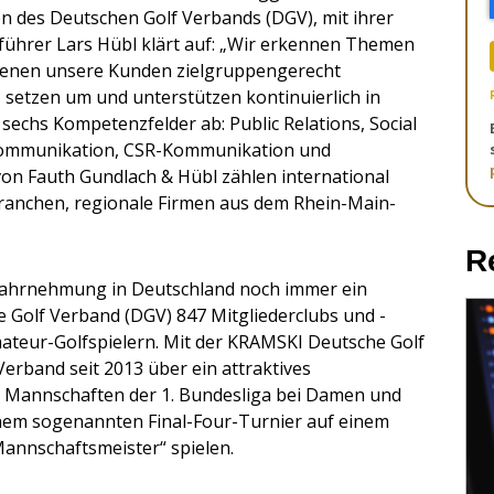
 des Deutschen Golf Verbands (DGV), mit ihrer
ührer Lars Hübl klärt auf: „Wir erkennen Themen
 denen unsere Kunden zielgruppengerecht
 setzen um und unterstützen kontinuierlich in
echs Kompetenzfelder ab: Public Relations, Social
Kommunikation, CSR-Kommunikation und
n Fauth Gundlach & Hübl zählen international
ranchen, regionale Firmen aus dem Rhein-Main-
R
n Wahrnehmung in Deutschland noch immer ein
e Golf Verband (DGV) 847 Mitgliederclubs und -
mateur-Golfspielern. Mit der KRAMSKI Deutsche Golf
Verband seit 2013 über ein attraktives
 Mannschaften der 1. Bundesliga bei Damen und
einem sogenannten Final-Four-Turnier auf einem
Mannschaftsmeister“ spielen.