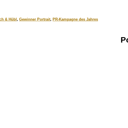
ch & Hübl
,
Gewinner Portrait
,
PR-Kampagne des Jahres
P