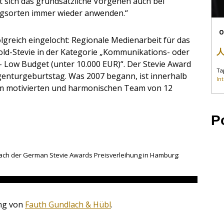
 sich das grundsätzliche Vorgehen auch bei
gsorten immer wieder anwenden.“
O
lgreich eingelocht: Regionale Medienarbeit für das
Gold-Stevie in der Kategorie „Kommunikations- oder
Low Budget (unter 10.000 EUR)“. Der Stevie Award
Ta
genturgeburtstag. Was 2007 begann, ist innerhalb
In
m motivierten und harmonischen Team von 12
P
nach der German Stevie Awards Preisverleihung in Hamburg:
ung von
Fauth Gundlach & Hübl
.