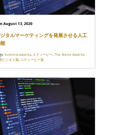
n August 13, 2020
デジタルマーケティングを発展させる人工
知能
gs:
business awards
,
スティービー
,
The Stevie Awards
,
際ビジネス賞
,
スティービー賞