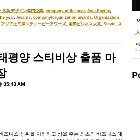
・広報デザイン専門企業
,
company of the year
,
Asia-Pacific
,
the year
,
Awards
,
company/organization awards
,
Organization
O
,
アジア太平洋スティービーアワーズ
,
国際ビジネス大賞
,
Stevie
,
ス
Ta
In
-태평양 스티비상 출품 마
장
P
@ 05:43 AM
비즈니스 성취를 치하하고 상을 주는 최초의 비즈니스 대