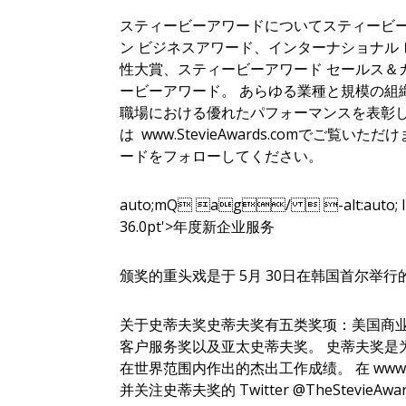
スティービーアワードについてスティービー
ン ビジネスアワード、インターナショナル
性大賞、スティービーアワード セールス＆
ービーアワード。 あらゆる業種と規模の組
職場における優れたパフォーマンスを表彰し
は www.StevieAwards.comでご覧いただけ
ードをフォローしてください。
auto;mQ ag/  -alt:auto; line-he
36.0pt'>年度新企业服务
颁奖的重头戏是于 5月 30日在韩国首尔举
关于史蒂夫奖史蒂夫奖有五类奖项：美国商
客户服务奖以及亚太史蒂夫奖。 史蒂夫奖是
在世界范围内作出的杰出工作成绩。 在 www.S
并关注史蒂夫奖的 Twitter @TheStevieAwa