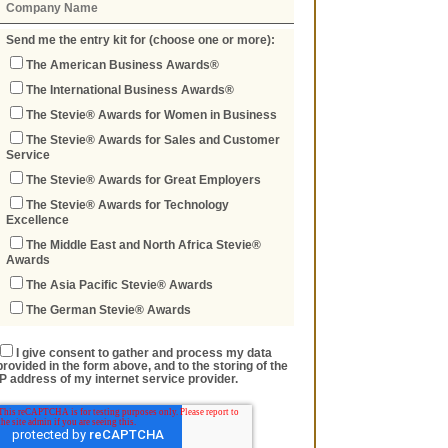
Send me the entry kit for (choose one or more):
The American Business Awards®
The International Business Awards®
The Stevie® Awards for Women in Business
The Stevie® Awards for Sales and Customer
Service
The Stevie® Awards for Great Employers
The Stevie® Awards for Technology
Excellence
The Middle East and North Africa Stevie®
Awards
The Asia Pacific Stevie® Awards
The German Stevie® Awards
I give consent to gather and process my data
provided in the form above, and to the storing of the
IP address of my internet service provider.