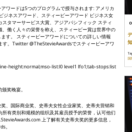
アワードは5つのプログラムで授与されます: アメリカ
 ビジネスアワード、スティービーアワード ビジネス女
カスタマーサービス大賞、アジアパシフィック スティ
O
織、働く人々の栄誉を称え、スティービー賞は世界中の
ます。 スティービーアワードについての詳しい情報
ます。Twitter @TheStevieAwardsでスティービーアワ
Ta
国
ight:normal;mso-list:l0 level1 lfo1;tab-stops:list
行的颁奖晚宴。
业奖、国际商业奖、史蒂夫女性企业家奖、史蒂夫营销和
为所有类别和规模的组织及其雇员授予的荣誉，认可他们
tevieAwards.com 上了解有关史蒂夫奖的更多信息，
rds。