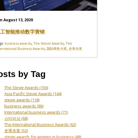
n August 13, 2020
人工智能推动数字营销
gs:
business awards
,
The Stevie Awards
,
The
ternational Business Awards
,
国际商务大奖
,
史蒂夫奖
osts by Tag
The Stevie Awards
(156)
Asia-Pacific Stevie Awards
(144)
stevie awards
(118)
business awards
(86)
International business awards
(71)
스티비상
(68)
The International Business Awards
(62)
史蒂夫奖
(50)
stevie awards for women in business
(48)