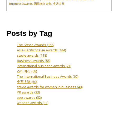
Business Awards
,
国际商务大奖
,
史蒂夫奖
Posts by Tag
The Stevie Awards
(156)
Asia-Pacific Stevie Awards
(144)
stevie awards
(118)
business awards
(86)
International business awards
(71)
스티비상
(68)
The International Business Awards
(62)
史蒂夫奖
(50)
stevie awards for women in business
(48)
PR awards
(33)
app awards
(32)
website awards
(31)