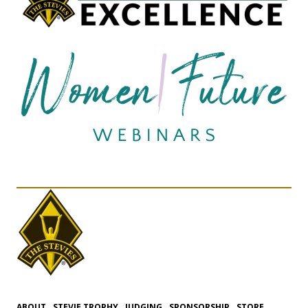
ABOUT
STEVIE TROPHY
JUDGING
SPONSORSHIP
STORE