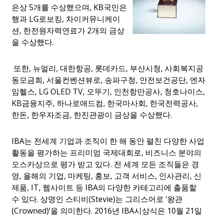
은상
5
개를 수상했으며
, KB
국민은
행과
LG
로보킹
,
차이커뮤니케이
션
,
한전원자력연료가
2
개의 금상
을 수상했다
.
또한
,
뉴얼리
,
대한항공
,
롯데카드
,
부산시청
,
사회복지공
동모금회
,
서울컨벤션뷰로
,
송파구청
,
안전보건공단
,
엔자
임헬스
, LG OLED TV,
오뚜기
,
인천항만공사
,
청호나이스
,
KB
금융지주
,
하나로애드컴
,
한국마사회
,
한국전력공사
,
한돈
,
한우자조금
,
한진관광이 금상을 수상했다
.
IBA는 전세계 기업과 조직이 한 해 동안 펼친 다양한 사업
활동을 평가하는 프리미엄 국제대회로
,
비즈니스 분야의
오스카상으로 평가 받고 있다
.
전 세계 모든 조직들은 경
영
,
올해의 기업
,
마케팅
,
홍보
,
고객 서비스
,
인사관리
,
신
제품
, IT,
웹사이트 등
IBA
의 다양한 카테고리에 출품할
수 있다
.
상명인 스티비
(
Stevie)는 그리스어로
‘
왕관
(Crowned)’
을 의미한다
.
2016년
IBA
시상식은 10월
21
일