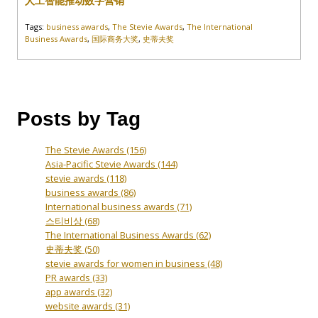
人工智能推动数字营销
Tags:
business awards
,
The Stevie Awards
,
The International
Business Awards
,
国际商务大奖
,
史蒂夫奖
Posts by Tag
The Stevie Awards
(156)
Asia-Pacific Stevie Awards
(144)
stevie awards
(118)
business awards
(86)
International business awards
(71)
스티비상
(68)
The International Business Awards
(62)
史蒂夫奖
(50)
stevie awards for women in business
(48)
PR awards
(33)
app awards
(32)
website awards
(31)