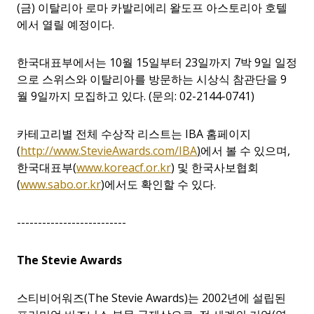
(
금
)
이탈리아 로마 카발리에리 왈도프 아스토리아 호텔
에서 열릴 예정이다
.
한국대표부에서는
10
월
15
일부터
23
일까지
7
박
9
일 일정
으로 스위스와 이탈리아를 방문하는 시상식 참관단을
9
월
9
일까지 모집하고 있다
. (
문의
: 02-2144-0741)
카테고리별 전체 수상작 리스트는
IBA
홈페이지
(
http://www.StevieAwards.com/IBA
)
에서 볼 수 있으며
,
한국대표부
(
www.koreacf.or.kr
)
및 한국사보협회
(
www.sabo.or.kr
)
에서도 확인할 수 있다
.
--------------------------
The Stevie Awards
스티비어워즈
(The Stevie Awards)
는
2002
년에 설립된