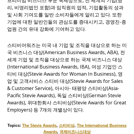
프리미엄 비즈니스 부문 국제상으로
,
전 세계의 기업
(
영
리
,
비영리법인 포함
)
과 임직원의 업적
,
기업활동의 성과
및 사회 기여도를 일반 소비자들에게 알리고 있다
.
또한
기업에 대한 일반인들의 관심도를 증대시키고
,
경영진
-
종
업원 간의 유대 강화에 기여하고 있다
.
스티비어워즈는 미국 내 기업 및 조직을 대상으로 하는 미
국 비즈니스 대상
(American Business Awards, ABA), 전
세계
기업 및 조직을 대상으로 하는 국제 비즈니스 대상
(International Business Awards, IBA),
여성 기업인 스
티비 대상
(Stevie Awards for Woman In Business),
영
업 및 고객서비스 스티비 대상
(Stevie Awards for Sales
& Customer Service),
아시아
-
태평양 스티비상
(
Asia-
Pacific Stevie Awards), 독일 스티비상
(German Stevie
Awards
), 위대한회사 스티비상
(Stevie Awards for Great
Employers)
등
7
개의 개별상이 있다
.
Topics:
The Stevie Awards
,
스티비상
,
The International Business
Awards
,
국제비즈니스대상