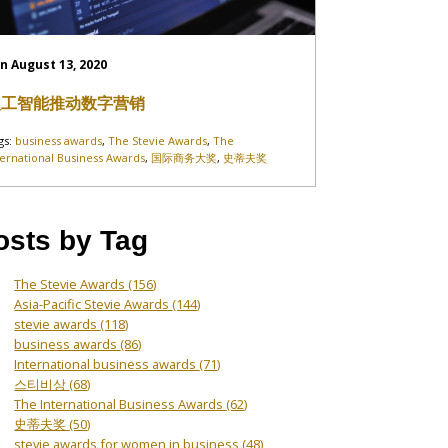
n August 13, 2020
人工智能推动数字营销
gs:
business awards
,
The Stevie Awards
,
The
ternational Business Awards
,
国际商务大奖
,
史蒂夫奖
osts by Tag
The Stevie Awards
(156)
Asia-Pacific Stevie Awards
(144)
stevie awards
(118)
business awards
(86)
International business awards
(71)
스티비상
(68)
The International Business Awards
(62)
史蒂夫奖
(50)
stevie awards for women in business
(48)