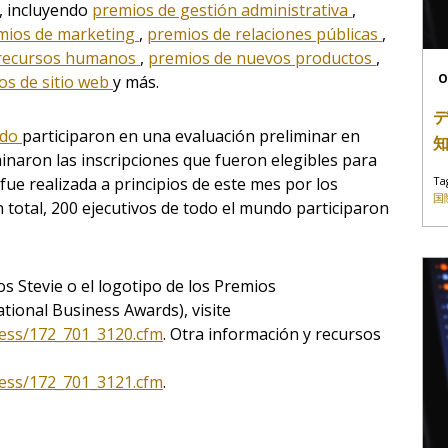
, incluyendo
premios de gestión administrativa
,
mios de marketing
,
premios de relaciones públicas
,
 recursos humanos
,
premios de nuevos productos
,
O
os de sitio web
y más.
ndo
participaron en una evaluación preliminar en
naron las inscripciones que fueron elegibles para
Ta
 fue realizada a principios de este mes por los
国
En total, 200 ejecutivos de todo el mundo participaron
os Stevie o el logotipo de los Premios
tional Business Awards), visite
ress/172_701_3120.cfm
. Otra información y recursos
ress/172_701_3121.cfm
.