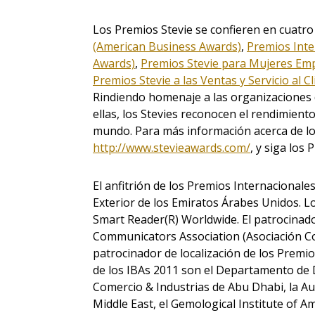
Los Premios Stevie se confieren en cuatro
(American Business Awards)
,
Premios Inte
Awards)
,
Premios Stevie para Mujeres Emp
Premios Stevie a las Ventas y Servicio al C
Rindiendo homenaje a las organizaciones 
ellas, los Stevies reconocen el rendimiento
mundo. Para más información acerca de los
http://www.stevieawards.com/
, y siga los
El anfitrión de los Premios Internacionale
Exterior de los Emiratos Árabes Unidos. L
Smart Reader(R) Worldwide. El patrocinad
Communicators Association (Asociación C
patrocinador de localización de los Premi
de los IBAs 2011 son el Departamento de 
Comercio & Industrias de Abu Dhabi, la A
Middle East, el Gemological Institute of A