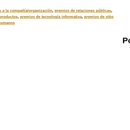
 a la compañía/organización
,
premios de relaciones públicas
,
productos
,
premios de tecnología informativa
,
premios de sitio
 humanos
P