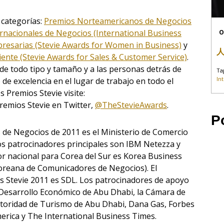
 categorías:
Premios Norteamericanos de Negocios
rnacionales de Negocios (International Business
O
resarias (Stevie Awards for Women in Business)
y
liente (Stevie Awards for Sales & Customer Service)
.
de todo tipo y tamaño y a las personas detrás de
Ta
In
 de excelencia en el lugar de trabajo en todo el
 Premios Stevie visite:
 Premios Stevie en Twitter,
@TheStevieAwards
.
P
s de Negocios de 2011 es el Ministerio de Comercio
os patrocinadores principales son IBM Netezza y
or nacional para Corea del Sur es Korea Business
oreana de Comunicadores de Negocios). El
os Stevie 2011 es SDL. Los patrocinadores de apoyo
Desarrollo Económico de Abu Dhabi, la Cámara de
utoridad de Turismo de Abu Dhabi, Dana Gas, Forbes
merica y The International Business Times.