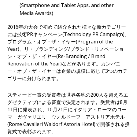
(Smartphone and Tablet Apps, and other
Media Awards)
2016年の大会で初めて紹介された様々な新カテゴリー
には技術PRキャンペーン(Technology PR Campaign)、
プログラム・オブ・ザ・イヤー(Program of the
Year)、リ・ブランディング/ブランド・リノベーショ
ン・オブ・ザ・イヤー
(Re-Branding / Brand
Renovation of the Year)
などがあります。カンパニ
ー・オブ・ザ・イヤーは企業の規模に応じて3つのカテ
ゴリーに分けられます。
スティービー賞の受賞者は世界各地の200人を超えるエ
グゼクティブによる審査で決定されます。受賞者は8月
11日に発表され、10月21日にイタリア・ローマのロー
マ ガヴァリエリ ウォルドーフ アストリアホテル
(Rome Cavalieri Waldorf Astoria Hotel)で開催される授
賞式で表彰されます。