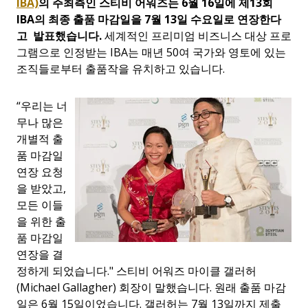
IBA)
의 주최측인 스티비 어워즈는 6월 16일에 제
13
회
IBA
의 최종 출품 마감일을
7
월
13
일 수요일로 연장한다
고 발표했습니다
.
세계적인 프리미엄 비즈니스 대상 프로
그램으로 인정받는
IBA
는 매년
50
여 국가와 영토에 있는
조직들로부터 출품작을 유치하고 있습니다
.
“
우리는 너
무나 많은
개별적 출
품 마감일
연장 요청
을 받았고
,
모든 이들
을 위한 출
품 마감일
연장을 결
정하게 되었습니다
."
스티비 어워즈 마이클 갤러허
(Michael Gallagher)
회장이 말했습니다
.
원래 출품 마감
일은
6
월
15
일이었습니다
.
갤러허는
7
월
13
일까지 제출