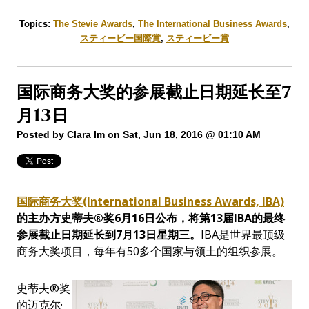
Topics:
The Stevie Awards
,
The International Business Awards
,
スティービー国際賞
,
スティービー賞
国际商务大奖的参展截止日期延长至7
月13日
Posted by
Clara Im
on Sat, Jun 18, 2016 @ 01:10 AM
国际商务大奖(International Business Awards, IBA)
的主办方史蒂夫
®
奖
6
月
16
日公布，将第
13
届
IBA
的最终
参展截止日期延长到
7
月
13
日星期三。
IBA是世界最顶级
商务大奖项目，每年有50多个国家与领土的组织参展。
史蒂夫®奖
的迈克尔·