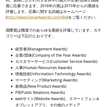
利、規模にかかわらず世界中の個人や企業/団体が国際
賞に応募できます。2016年の賞は2015年からの業績を
評価します。応募に関する詳細はホームページ
(
http://www.StevieAwards.com/IBA
)をご覧ください。
国際賞は職場でのあらゆる業績を評価しています。カテ
ゴリーは下記のとおりです。
経営者
(Management Awards)
企業/団体
(Company of the Year Awards)
カスタマーサービス
(Customer Service Awards)
人事
(Human Resources Awards)
情報技術
(Information Technology Awards)
マーケティング
(Marketing Awards)
新商品
(New Product Awards)
PR
(Public Relations Awards)
webサイト
(Website Awards)
、スマートフォン＆
タブレットアプリ、その他のメディア