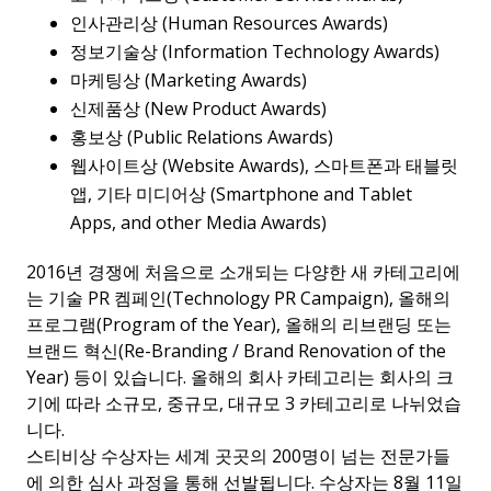
인사관리상
(Human Resources Awards)
정보기술상
(Information Technology Awards)
마케팅상
(Marketing Awards)
신제품상
(New Product Awards)
홍보상
(Public Relations Awards)
웹사이트상
(Website Awards),
스마트폰과 태블릿
앱
,
기타 미디어상
(Smartphone and Tablet
Apps, and other Media Awards)
2016
년 경쟁에 처음으로 소개되는 다양한 새 카테고리에
는 기술
PR
켐페인
(Technology PR Campaign),
올해의
프로그램
(Program of the Year),
올해의 리브랜딩 또는
브랜드 혁신
(Re-Branding / Brand Renovation of the
Year)
등이 있습니다
.
올해의 회사 카테고리는 회사의 크
기에 따라 소규모
,
중규모
,
대규모
3
카테고리로 나뉘었습
니다
.
스티비상 수상자는 세계 곳곳의
200
명이 넘는 전문가들
에 의한 심사 과정을 통해 선발됩니다
.
수상자는
8
월
11
일