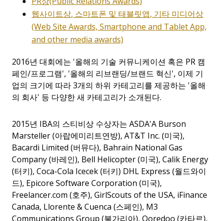
PR
상
(Public Relations Awards)
웹사이트상
,
스마트폰
및
태블릿
앱
,
기타
미디어상
(Web Site Awards, Smartphone and Tablet App,
and other media awards)
2016년 대회에는
'
올해의 기술 커뮤니케이션 혹은 PR 캠
페인/프로그램', '올해의 리브랜딩/브랜드 혁신', 이제 기
업의 크기에 따라 3개의 하위 카테고리를 제공하는
'
올해
의 회사' 등 다양한 새 카테고리가 소개된다.
2015년
IBA
의 스티비상 수상자는
ASDA'A Burson
Marsteller (
아랍에미리트연방), AT&T Inc. (미국),
Bacardi Limited (버뮤다), Bahrain National Gas
Company (바레인), Bell Helicopter (미국), Calik Energy
(터키), Coca-Cola Icecek (터키) DHL Express (월드와이
드), Epicore Software Corporation (미국),
Freelancer.com (호주), GirlScouts of the USA, iFinance
Canada, Llorente & Cuenca (스페인), M3
Communications Group (불가리아), Ooredoo (카타르),