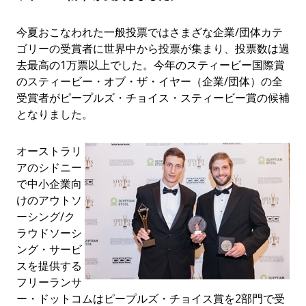
今夏おこなわれた一般投票ではさまざな企業/団体カテ
ゴリーの受賞者に世界中から投票が集まり、投票数は過
去最高の1万票以上でした。今年のスティービー国際賞
のスティービー・オブ・ザ・イヤー（企業/団体）の全
受賞者がピープルズ・チョイス・スティービー賞の候補
となりました。
オーストラリ
アのシドニー
で中小企業向
けのアウトソ
ーシング/ク
ラウドソーシ
ング・サービ
スを提供する
フリーランサ
ー・ドットコムはピープルズ・チョイス賞を2部門で受