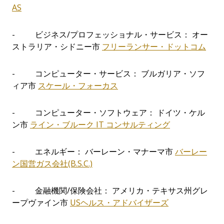
AS
- ビジネス/プロフェッショナル・サービス： オー
ストラリア・シドニー市
フリーランサー・ドットコム
- コンピューター・サービス： ブルガリア・ソフ
ィア市
スケール・フォーカス
- コンピューター・ソフトウェア： ドイツ・ケル
ン市
ライン・ブルーク IT コンサルティング
- エネルギー： バーレーン・マナーマ市
バーレー
ン国営ガス会社(B.S.C.)
- 金融機関/保険会社： アメリカ・テキサス州グレ
ープヴァイン市
USヘルス・アドバイザーズ