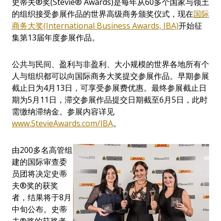
史蒂夫®奖(Stevie® Awards)是每年从60多个国家与领土
的组织接受参展作品的世界高级商务颁奖仪式，现在
国际
商务大奖(International Business Awards, IBA)
开始征
集第13届年度参展作品。
公共与民间、盈利与非盈利、大小规模的世界各地所有个
人与组织都可以向国际商务大奖提交参展作品。早期参展
截止日为4月13日，可享受参展费优惠。最终参展截止日
期为5月11日，滞交参展作品提交日期截至6月5日，此时
需缴纳滞纳金。参展内容详见
www.StevieAwards.com/IBA
。
由200多名高管组
建的国际审查委
员团将决定史蒂
夫®奖的获奖
者，结果将于8月
中旬公布。史蒂