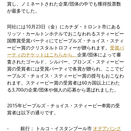
賞し、ノミネートされた企業/団体の中でも獲得投票数
が最多でした。
同社には10月23日（金）にカナダ・トロント市にある
リッツ・カールトンホテルでおこなわれるスティービー
国際賞受賞パーティにてピープルズ・チョイス・スティ
ービー賞のクリスタルトロフィーが贈られます。
受賞パ
ーティのチケットはこちらから。
企業/団体によって審
査されたゴールド、シルバー、ブロンズ・スティービー
賞の受賞者には受賞パーティで各賞が贈られ、ここでピ
ープルズ・チョイス・スティービー賞の授与もおこなわ
れます。スティービー賞の受賞者は60カ国以上にわた
る3,700の企業/団体や個人の応募から選ばれました。
2015年ピープルズ・チョイス・スティービー®賞の受
賞者は以下の通りです。
- 銀行： トルコ・イスタンブール市
オデアバンク