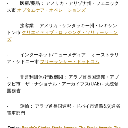
- 医療/薬品： アメリカ・アリゾナ州・フェニック
ス市
オプタムケア・オペレーションズ
- 接客業： アメリカ・ケンタッキー州・レキシン
トン市
クリエイティブ・ロッジング・ソリューション
ズ
- インターネット/ニューメディア： オーストラリ
ア・シドニー市
フリーランサー・ドットコム
- 非営利団体/行政機関： アラブ首長国連邦・アブ
ダビ市 ザ・ナショナル・アーカイブス(UAE) - 大統領
国務省
- 運輸： アラブ首長国連邦・ドバイ市道路&交通省
電車部門
Topics:
People's Choice Stevie Awards
,
The Stevie Awards
,
The