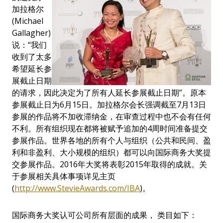
加拉格尔
(Michael
Gallagher)
说：“我们
收到了太多
希望延长参
展截止日期
的请求，因此决定为了所有人延长参展截止日期”。原本
参展截止日为6月15日。加拉格尔会长强调截至7月13日
参展的作品将不加收滞纳金，在审查过程中也不会有任何
不利。所有组织现在都将被赋予追加的4周时间准备提交
参展作品。世界各地的所有个人与组织（公共和民间、盈
利和非盈利、大小规模的组织）都可以向国际商务大奖提
交参展作品。2016年大奖将表彰2015年取得的成就。关
于参展相关具体事项详见主页
(
http://www.StevieAwards.com/IBA
)
。
国际商务大奖认可公司所有层面的成果， 类目如下：