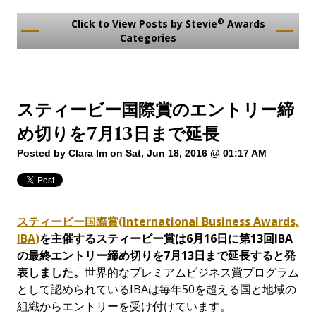
®
Click to View Posts by Stevie
Awards
Categories
スティービー国際賞のエントリー締
め切りを7月13日まで延長
Posted by
Clara Im
on Sat, Jun 18, 2016 @ 01:17 AM
スティービー国際賞(International Business Awards,
IBA)
を主催するスティービー賞は
6
月
16
日に第
13
回
IBA
の最終エントリー締め切りを
7
月
13
日まで延長すると発
表しました。
世界的なプレミアムビジネス賞プログラム
として認められているIBAは毎年50を超える国と地域の
組織からエントリーを受け付けています。