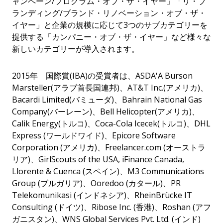
ャンペーン/プログラム・オブ・ザ・イヤー」「リ・ブ
ランディング/ブランド・リノベーション・オブ・ザ・
イヤー」と企業の規模に応じて3つのサブカテゴリーを
提供する「カンパニー・オブ・ザ・イヤー」など様々な
新しいカテゴリーが導入されます。
2015年 国際賞(IBA)の受賞者は、ASDA'A Burson
Marsteller(アラブ首長国連邦)、AT&T Inc.(アメリカ)、
Bacardi Limited(バミューダ)、Bahrain National Gas
Company(バーレーン)、Bell Helicopter(アメリカ)、
Calik Energy(トルコ)、Coca-Cola Icecek(トルコ)、DHL
Express (ワールドワイド)、Epicore Software
Corporation (アメリカ)、Freelancer.com (オーストラ
リア)、GirlScouts of the USA, iFinance Canada,
Llorente & Cuenca (スペイン)、M3 Communications
Group (ブルガリア)、Ooredoo (カタール)、PR
Telekomunikasi (インドネシア)、RheinBrücke IT
Consulting (ドイツ)、Ribose Inc. (香港)、Roshan (アフ
ガニスタン)、WNS Global Services Pvt. Ltd. (インド)