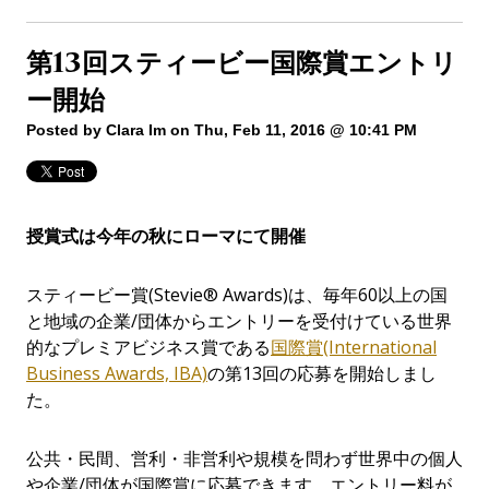
第13回スティービー国際賞エントリ
ー開始
Posted by
Clara Im
on Thu, Feb 11, 2016 @ 10:41 PM
授賞式は今年の秋にローマにて開催
スティービー賞(Stevie® Awards)は、毎年
60
以上の国
と地域の企業
/
団体からエントリーを受付けている世界
的なプレミアビジネス賞である
国際賞
(International
Business Awards, IBA)
の第
13
回の応募を開始しまし
た。
公共・民間、営利・非営利や規模を問わず世界中の個人
や企業/
団体が国際賞に応募できます。エントリー料が