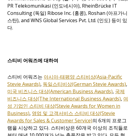
PR Telekomunikasi (인도네시아), RheinBrücke IT
Consulting (독일) Ribose Inc. (홍콩), Roshan (아프가니
스탄), and WNS Global Services Pvt. Ltd. (인도) 등이 있
다.
스티비 어워즈에 대하여
스티비 어워즈는
아시아-
태평양
스티비상
(Asia-Pacific
Stevie Awards)
,
독일
스티비상
(German Stevie Awards)
,
미국
비즈니스
대상(American Business Awards)
,
국제
비즈니스
대상(The International Business Awards)
,
여
성
기업인
스티비
대상
(Stevie Awards for Women in
Business)
,
영업
및
고객서비스
스티비
대상
(Stevie
Awards for Sales & Customer Service)
의
6
개의 프로그
램을 시상하고 있다
.
스티비상은
60
개국 이상의 조직들로
부터 매년
10,000
개가 넘는 출품작을 받고 있다
.
모든 형