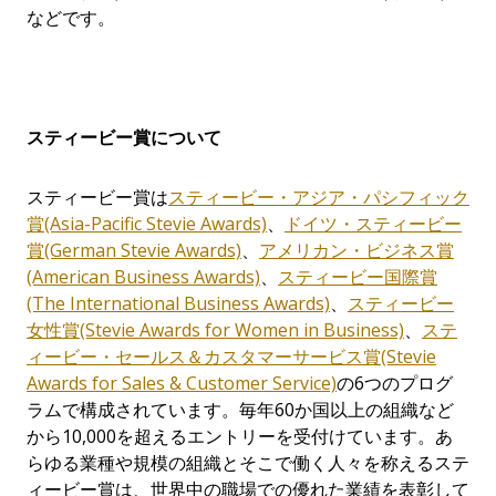
などです。
スティービー賞について
スティービー賞は
スティービー・アジア・パシフィック
賞
(Asia-Pacific Stevie Awards)
、
ドイツ・スティービー
賞
(German Stevie Awards)
、
アメリカン・ビジネス賞
(American Business Awards)
、
スティービー国際賞
(The International Business Awards)
、
スティービー
女性賞(Stevie Awards for Women in Business)
、
ステ
ィービー・セールス＆カスタマーサービス賞(Stevie
Awards for Sales & Customer Service)
の6つのプログ
ラムで構成されています。毎年60か国以上の組織など
から10,000を超えるエントリーを受付けています。あ
らゆる業種や規模の組織とそこで働く人々を称えるステ
ィービー賞は、世界中の職場での優れた業績を表彰して