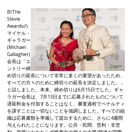
B
IThe
Stevie
Awardsの
マイケル・
ギャラガー
(Michael
Gallagher)
会長は「エ
ントリー締
め切りの延長について非常に多くの要望があったため、
すべての方々のために締切りの延長を決定しました。」
と話しました。本来、締め切りは6月15日でした。ギャ
ラガー会長は、7月13日までに応募されたものについて
遅延料金を付加することはなく、審査過程でペナルティ
を課すことは一切ないことを強調しました。すべての組
織は応募書類を準備して提出するために、さらに4週間
与えられたことになります。公共・民間、営利・非営