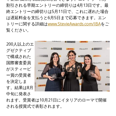
割引される早期エントリーの締切りは
4
月
13
日です。最
終エントリーの締切りは
5
月
11
日で、これに遅れた場合
は遅延料金を支払うと
6
月
5
日まで応募できます。エン
トリーに関する詳細は
www.StevieAwards.com/IBA
をご
覧ください。
200
人以上のエ
グゼクティブ
で構成された
国際審査委員
がスティービ
ー賞の受賞者
を決定しま
す。結果は
8
月
中旬に発表さ
れます。受賞者は
10
月
21
日にイタリアのローマで開催
される授賞式で表彰されます。