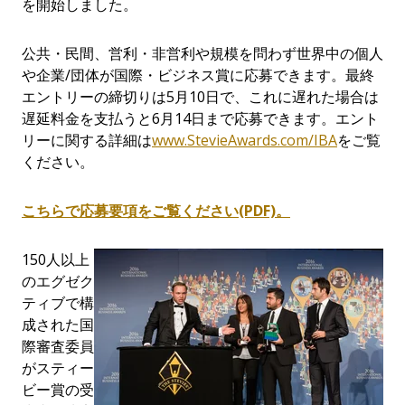
を開始しました。
公共・民間、営利・非営利や規模を問わず世界中の個人
や企業/
団体が国際・ビジネス賞に応募できます。
最終
エントリーの締切りは
5
月
10日で、これに遅れた場合は
遅延料金を支払うと6
月
14日まで応募できます。エント
リーに関する詳細は
www.StevieAwards.com/IBA
をご覧
ください。
こちらで
応募要項をご覧ください(PDF)
。
150人以上
のエグゼク
ティブで構
成された国
際審査委員
がスティー
ビー賞の受