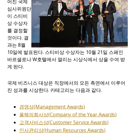
어진 국제
심사위원단
이 스티비
상 수상자
를 결정할
것이다. 결
과는 8월
10일에 발표된다. 스티비상 수상자는 10월 21일 스페인
바르셀로나 W호텔에서 열리는 시상식에서 상을 수여 받
게 된다.
국제 비즈니스 대상은 직장에서의 모든 측면에서 이루어
진 성과를 시상한다. 카테고리는 다음과 같다.
경영상
(Management Awards)
올해의
회사상
(Company of the Year Awards)
고객서비스상
(Customer Service Awards)
인사관리상
(Human Resources Awards)