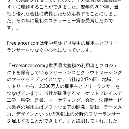
すぐに理解することができました。翌年の2013年、当
社も優れた会社に成長したため応募することにしまし
た。その年に最初のスティービー賞を受賞したので
す。」
Freelancer.comは年中無休で世界中の雇用主とフリー
ランサーをつなぐ中心地になっています。
「Freelancer.comは世界最大規模の利用者とプロジェ
クトを保有しているフリーランスとクラウドソーシング
のマーケットプレイスです。当社は247の国、地域、テ
リトリーから、2,300万人の雇用主とフリーランサーを
つなげています。当社が提供するマーケットプレイスで
工学、科学、営業、マーケティング、会計、法律サービ
ス業界の雇用主はソフトウェアの開発、記録、データ入
力、デザインといった900以上の分野のフリーランサー
を雇用することができます。」と説明してくれました。