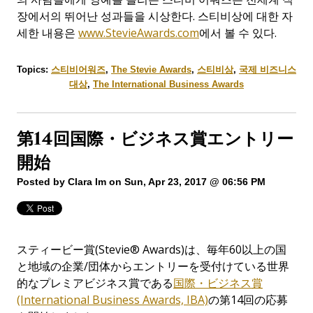
장에서의 뛰어난 성과들을 시상한다
.
스티비상에 대한 자
세한 내용은
www.StevieAwards.com
에서 볼 수 있다.
Topics:
스티비어워즈
,
The Stevie Awards
,
스티비상
,
국제 비즈니스
대상
,
The International Business Awards
第14回国際・ビジネス賞エントリー
開始
Posted by
Clara Im
on Sun, Apr 23, 2017 @ 06:56 PM
スティービー賞(Stevie® Awards)は、毎年60以上の国
と地域の企業/団体からエントリーを受付けている世界
的なプレミアビジネス賞である
国際・ビジネス賞
(International Business Awards, IBA)
の第14回の応募