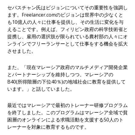
セバスチャン氏はビジョンについてその重要性を強調し
ます。Freelancer.comのビジョンは世界中の少なくと
も10億人の人々に仕事を提供し、その生活に変化を与
えることです。例えば、フィリピン政府の科学技術省と
提携し、雇用の選択肢が限られている農村部の人々にオ
ンラインでフリーランサーとして仕事をする機会を拡大
させました。
また、「現在マレーシア政府のマルチメディア開発企業
とパートナーシップを維持しつつ、マレーシアの
B40(所得階層の下位40％)の地域社会に教育を提供して
います。」と話していました。
最近ではマレーシアで最初のトレーナー研修プログラム
を終了しました。このプログラムはマレーシア全域で貧
困層のオンラインによる求職活動を支援する50人のト
レーナーを対象に教育するものです。