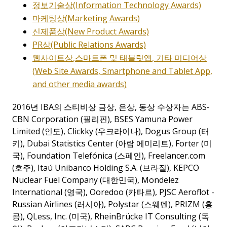
정보기술상
(Information Technology Awards)
마케팅상
(Marketing Awards)
신제품상
(New Product Awards)
PR
상
(Public Relations Awards)
웹사이트상
,
스마트폰
및
태블릿앱
,
기타
미디어상
(Web Site Awards, Smartphone and Tablet App,
and other media awards)
2016년
IBA
의 스티비상 금상
,
은상
,
동상 수상자는
ABS-
CBN Corporation (
필리핀
), BSES Yamuna Power
Limited (
인도
), Clickky (
우크라이나
), Dogus Group (
터
키
), Dubai Statistics Center (
아랍 에미리트
), Forter (
미
국
), Foundation Telefónica (
스페인
), Freelancer.com
(
호주
), Itaú Unibanco Holding S.A. (
브라질
), KEPCO
Nuclear Fuel Company (
대한민국
), Mondelez
International (
영국
), Ooredoo (
카타르
), PJSC Aeroflot -
Russian Airlines (
러시아
), Polystar (
스웨덴
), PRIZM (
홍
콩
), QLess, Inc. (
미국
), RheinBrücke IT Consulting (
독