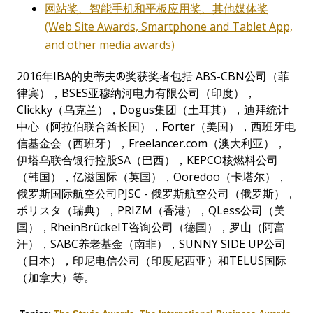
网站奖、智能手机和平板应用奖、其他媒体奖
(Web Site Awards, Smartphone and Tablet App,
and other media awards)
2016年IBA的史蒂夫®奖获奖者包括 ABS-CBN公司（菲
律宾），BSES亚穆纳河电力有限公司（印度），
Clickky（乌克兰），Dogus集团（土耳其），迪拜统计
中心（阿拉伯联合酋长国），Forter（美国），西班牙电
信基金会（西班牙），Freelancer.com（澳大利亚），
伊塔乌联合银行控股SA（巴西），
KEPCO
核燃料公司
（韩国），亿滋国际（英国），Ooredoo（卡塔尔），
俄罗斯国际航空公司PJSC - 俄罗斯航空公司（俄罗斯），
ポリスタ（瑞典），PRIZM（香港），
QLess
公司（美
国），RheinBrückeIT咨询公司（德国），罗山（阿富
汗），SABC养老基金（南非），
SUNNY SIDE UP
公司
（日本），印尼电信公司（印度尼西亚）和TELUS国际
（加拿大）等。