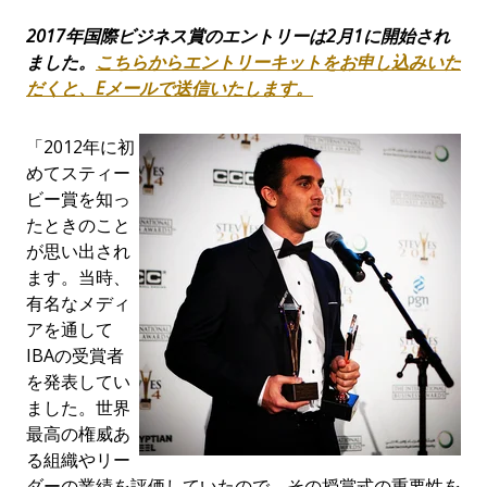
2017
年国際ビジネス賞のエントリーは
2
月
1
に開始され
ました。
こちらからエントリーキットをお申し込みいた
だくと、
E
メールで送信いたします。
「2012年に初
めてスティー
ビー賞を知っ
たときのこと
が思い出され
ます。当時、
有名なメディ
アを通して
IBAの受賞者
を発表してい
ました。世界
最高の権威あ
る組織やリー
ダーの業績を評価していたので、その授賞式の重要性を