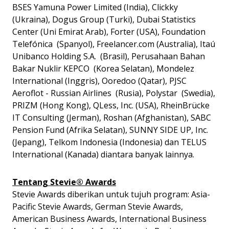
BSES Yamuna Power Limited (India), Clickky
(Ukraina), Dogus Group (Turki), Dubai Statistics
Center (Uni Emirat Arab), Forter (USA), Foundation
Telefónica (Spanyol), Freelancer.com (Australia), Itaú
Unibanco Holding S.A. (Brasil), Perusahaan Bahan
Bakar Nuklir KEPCO (Korea Selatan), Mondelez
International (Inggris), Ooredoo (Qatar), PJSC
Aeroflot - Russian Airlines (Rusia), Polystar (Swedia),
PRIZM (Hong Kong), QLess, Inc. (USA), RheinBrücke
IT Consulting (Jerman), Roshan (Afghanistan), SABC
Pension Fund (Afrika Selatan), SUNNY SIDE UP, Inc.
(Jepang), Telkom Indonesia (Indonesia) dan TELUS
International (Kanada) diantara banyak lainnya.
Tentang Stevie® Awards
Stevie Awards diberikan untuk tujuh program: Asia-
Pacific Stevie Awards, German Stevie Awards,
American Business Awards, International Business