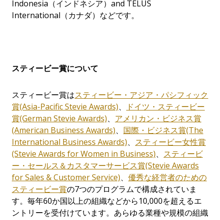
Indonesia
（インドネシア）
and TELUS
International
（カナダ）などです。
スティービー賞について
スティービー賞は
スティービー・アジア・パシフィック
賞
(Asia-Pacific Stevie Awards)
、
ドイツ・スティービー
賞
(German Stevie Awards)
、
アメリカン・ビジネス賞
(American Business Awards)
、
国際・ビジネス賞(The
International Business Awards)
、
スティービー女性賞
(Stevie Awards for Women in Business)
、
スティービ
ー・セールス＆カスタマーサービス賞(Stevie Awards
for Sales & Customer Service)
、
優秀な
経営
者のための
スティ
ー
ビ
ー
賞
の7つのプログラムで構成されていま
す。毎年60か国以上の組織などから10,000を超えるエ
ントリーを受付けています。あらゆる業種や規模の組織