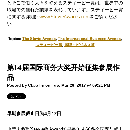
とそこで働く人々を称えるスティービー賞は、世界中の
職場での優れた業績を表彰しています。スティービー賞
に関する詳細は
www.StevieAwards.com
をご覧くださ
い。
Topics:
The Stevie Awards
,
The International Business Awards
,
スティービー賞
,
国際・ビジネス賞
第14届国际商务大奖开始征集参展作
品
Posted by
Clara Im
on Tue, Mar 28, 2017 @ 09:21 PM
早期
参
展截止日
为
4
月
12
日
史蒂夫®奖(Stevie® Awards)是每年从60多个国家与领土