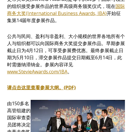
的组织接受参展作品的世界高级商务颁奖仪式，现在
国际
商务大奖(International Business Awards, IBA)
开始征
集第14届年度参展作品。
公共与民间、盈利与非盈利、大小规模的世界各地所有个
人与组织都可以向国际商务大奖提交参展作品。早期参展
截止日为4月12日，可享受参展费优惠。最终参展截止日
期为5月10日，滞交参展作品提交日期截至6月14日，此
时需缴纳滞纳金。参展内容详见
www.StevieAwards.com/IBA
。
请
点
击这
里
查
看
参
展大
纲
。
(PDF)
由150多名
高管组建的
国际审查委
员团将决定
史蒂夫®奖