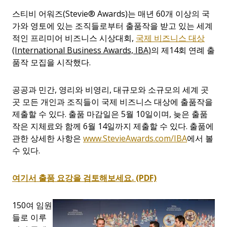
스티비 어워즈
(
Stevie® Awards)는 매년 60개 이상의 국
가와 영토에 있는 조직들로부터 출품작을 받고 있는 세계
적인 프리미어 비즈니스 시상대회,
국제 비즈니스 대상
(International Business Awards, IBA)
의 제
14
회 연례 출
품작 모집을 시작했다.
공공과 민간, 영리와 비영리, 대규모와 소규모의 세계 곳
곳 모든 개인과 조직들이 국제 비즈니스 대상에 출품작을
제출할 수 있다. 출품 마감일은 5월 10일이며, 늦은 출품
작은 지체료와 함께 6월 14일까지 제출할 수 있다. 출품에
관한 상세한 사항은
www.StevieAwards.com/IBA
에서 볼
수 있다.
여기서
출품
요강을
검토해보세요. (PDF)
150여 임원
들로 이루