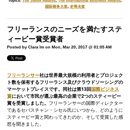
Topics:
The Stevie Awards
,
The International Business Awards
,
国际商务大奖
,
史蒂夫奖
フリーランスのニーズを満たすステ
ィービー賞受賞者
Posted by
Clara Im
on Mon, Mar 20, 2017 @ 01:05 AM
フリーランサー
社は世界最大規模の利用者とプロジェク
ト数を保有するフリーランス及びクラウドソーシングの
マーケットプレイスです。同社は第
13
回
国際ビジネス
賞
において市民が選ぶ最高の企業で
2
つのスティービー
賞を受賞しました。
フリーランサーの国際ディレクター
であるセバスチャン・シセル氏にいつから、どのように
スティービー賞と関わってきたのか、そして受賞した感
想を聞きました。