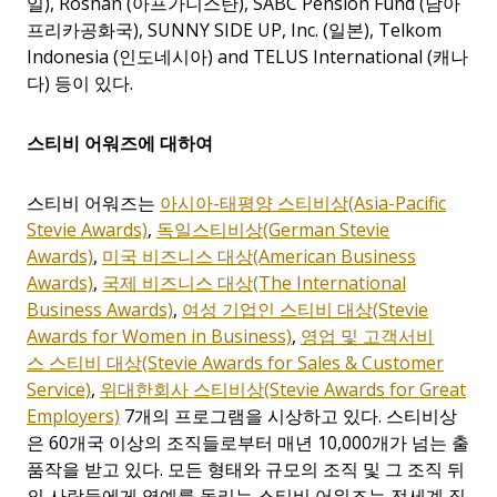
일
), Roshan (
아프가니스탄
), SABC Pension Fund (
남아
프리카공화국
), SUNNY SIDE UP, Inc.
(일본
), Telkom
Indonesia (
인도네시아
) and TELUS International (
캐나
다
)
등이 있다
.
스티비 어워즈에 대하여
스티비 어워즈는
아시아
-
태평양
스티비상
(Asia-Pacific
Stevie Awards)
,
독일스티비상
(German Stevie
Awards)
,
미국
비즈니스
대상
(American Business
Awards)
,
국제
비즈니스
대상
(The International
Business Awards)
,
여성
기업인
스티비
대상
(Stevie
Awards for Women in Business)
,
영업
및
고객서비
스
스티비
대상
(Stevie Awards for Sales & Customer
Service)
,
위대한회사
스티비상(Stevie Awards for Great
Employers)
7개의 프로그램을 시상하고 있다
.
스티비상
은
60
개국 이상의 조직들로부터 매년
10,000
개가 넘는 출
품작을 받고 있다
.
모든 형태와 규모의 조직 및 그 조직 뒤
의 사람들에게 영예를 돌리는 스티비 어워즈는 전세계 직