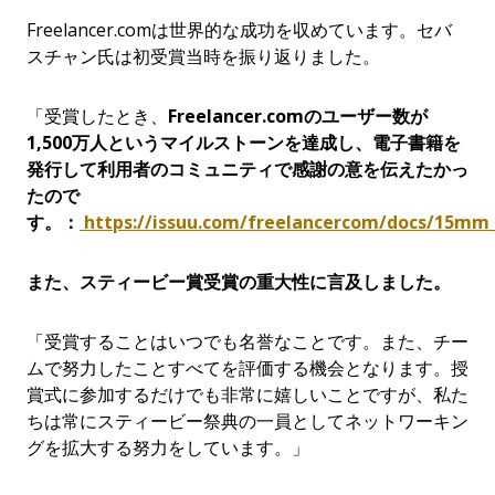
Freelancer.comは世界的な成功を収めています。セバ
スチャン氏は初受賞当時を振り返りました。
「受賞したとき、
Freelancer.com
のユーザー
数
が
1,500万人
というマイルストーンを
達成
し
、電子書籍
を
発行
して
利用者
のコミュニティで
感謝
の
意
を
伝
えたかっ
たので
す
。：
https://issuu.com/freelancercom/docs/15mm
また、スティービー賞受賞の重大性に言及しました。
「受賞することはいつでも名誉なことです。また、チー
ムで努力したことすべてを評価する機会となります。授
賞式に参加するだけでも非常に嬉しいことですが、私た
ちは常にスティービー祭典の一員としてネットワーキン
グを拡大する努力をしています。」