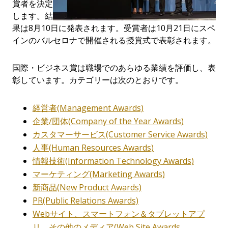
賞者を決定
します。結
果は8
月
10日に発表されます。受賞者は10
月
21
日にスペ
インのバルセロナで開催される授賞式で表彰されます。
国際・ビジネス賞は職場でのあらゆる業績を評価し、表
彰しています。カテゴリーは次のとおりです。
経営者(Management Awards)
企業/団体(Company of the Year Awards)
カスタマーサービス(Customer Service Awards)
人事(Human Resources Awards)
情報技術(Information Technology Awards)
マーケティング(Marketing Awards)
新商品(New Product Awards)
PR(Public Relations Awards)
Webサイト、スマートフォン＆タブレットアプ
リ、その他のメディア(Web Site Awards、