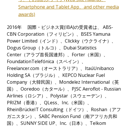
Smartphone and Tablet App、and other media
awards)
2016年 国際・ビジネス賞(IBA)の受賞者は、 ABS-
CBN Corporation（フィリピン）、
BSES Yamuna
Power Limited
（インド）、
Clickky
（ウクライナ）、
Dogus Group
（トルコ）、
Dubai Statistics
Center
（アラブ首長国連邦）、
Forter
（米国）、
FoundationTelefónica
（スペイン）、
Freelancer.com
（オーストラリア）、
ItaúUnibanco
Holding SA
（ブラジル）、
KEPCO Nuclear Fuel
Company
（大韓民国）、
Mondelez International
（英
国）、
Ooredoo
（カタール）、
PJSC Aeroflot - Russian
Airlines
（ロシア）、
Polystar
（スウェーデン）、
PRIZM
（香港）、
QLess
、
Inc.
（米国）、
RheinBrückeIT Consulting
（ドイツ）、
Roshan
（アフ
ガニスタン）、
SABC Pension Fund
（南アフリカ共和
国）、
SUNNY SIDE UP
、
Inc.
（日本）、
Telkom