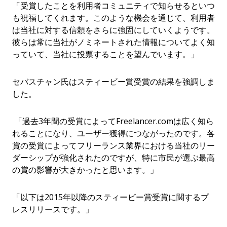
「受賞したことを利用者コミュニティで知らせるといつ
も祝福してくれます。このような機会を通じて、利用者
は当社に対する信頼をさらに強固にしていくようです。
彼らは常に当社がノミネートされた情報についてよく知
っていて、当社に投票することを望んでいます。」
セバスチャン氏はスティービー賞受賞の結果を強調しま
した。
「過去3年間の受賞によってFreelancer.comは広く知ら
れることになり、ユーザー獲得につながったのです。各
賞の受賞によってフリーランス業界における当社のリー
ダーシップが強化されたのですが、特に市民が選ぶ最高
の賞の影響が大きかったと思います。」
「以下は2015年以降のスティービー賞受賞に関するプ
レスリリースです。」