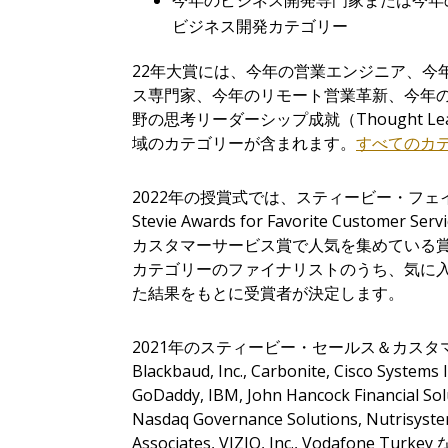
今年
のビジネス開発専門家または今年
ビジネス開発カテゴリー
22
年大賞には、今年の
営
業エンジニア、今
ス
専
門家、今年のリモ
ー
ト
営
業革新、今年
野の思考リ
ー
ダ
ー
シップ成就（
Thought Le
域のカテゴリ
ー
が含まれます。
すべてのカ
2022
年
の授賞式では、スティービー・フェ
Stevie
Awards for Favorite Customer Servi
カスタマーサービス賞で人気を集めている
カテゴリーのファイナリストのうち、気に
た結果をもとに受賞者が決定します。
2021
年
のスティービー・
セールス＆カスタマーサ
Blackbaud, Inc., Carbonite, Cisco Systems I
GoDaddy, IBM, John Hancock Financial So
Nasdaq Governance Solutions, Nutrisystem,
Associates, VIZIO, Inc., Vodafone Turkey