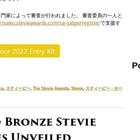
専門家によって審査が行われました
。
審査委員
の
一人
と
://sales.stevieawards.com/sa-judge/register
で
支援
す
P
ce
,
スティービー
,
The Stevie Awards
,
Stevie
,
スティービー・セー
 Bronze Stevie
s Unveiled