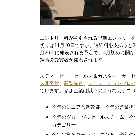
エントリー料が割引される早期エントリーの締
切りは11月10日ですが、遅延料を支払うと2
月20日に発表される予定で、4月初めに開
銅賞の受賞者が発表されます。
スティービー・セールス＆カスタマーサー
ス開発賞
、
新製品賞
、
ソリュ
ー
ションプロ
ています。参加企業は以下のようなカテゴ
今年
のシニア
営
業幹部
、今年
の
営
業担
今年
のグロ
ー
バルセ
ー
ルスチ
ー
ム、今
カテゴリ
ー
今年
の
営
業タ
ー
ンアラウンド、今年の