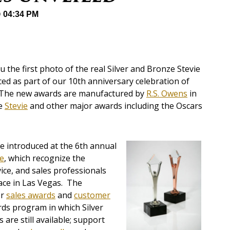
@ 04:34 PM
 the first photo of the real Silver and Bronze Stevie
d as part of our 10th anniversary celebration of
. The new awards are manufactured by
R.S. Owens
in
he
Stevie
and other major awards including the Oscars
be introduced at the 6th annual
ce
, which recognize the
ice, and sales professionals
ace in Las Vegas. The
er
sales awards
and
customer
wards program in which Silver
are still available; support