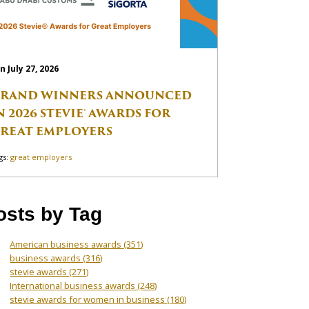
n July 27, 2026
RAND WINNERS ANNOUNCED
N 2026 STEVIE® AWARDS FOR
REAT EMPLOYERS
gs:
great employers
osts by Tag
American business awards
(351)
business awards
(316)
stevie awards
(271)
International business awards
(248)
stevie awards for women in business
(180)