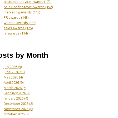
customer service awards
(172)
Asia-Pacific Stevie Awards
(152)
marketing awards
(145)
PR awards
(143)
women awards
(138)
sales awards
(125)
hr awards
(114)
osts by Month
July 2026
(9)
June 2026
(10)
May 2026
(4)
April 2026
(9)
March 2026
(6)
February 2026
(7)
January 2026
(4)
December 2025
(2)
November 2025
(8)
October 2025
(7)