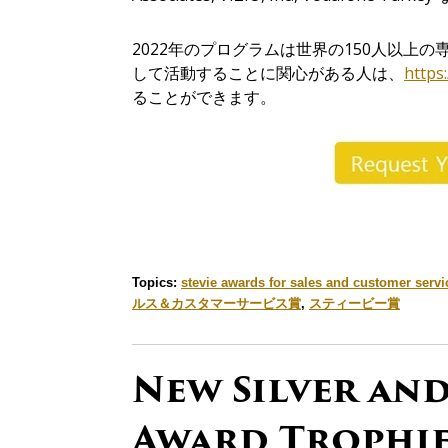
2022
年
のプログラムは世界の
150
人以上の
して
活動
することに
関
心
がある
人
は
、
https
ることができます
。
Topics:
stevie awards for sales and customer servi
ルス＆カスタマーサービス賞
,
スティービー賞
New Silver and
Award Trophie