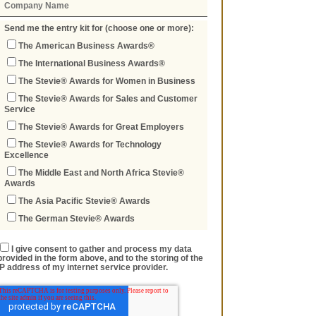
Send me the entry kit for (choose one or more):
The American Business Awards®
The International Business Awards®
The Stevie® Awards for Women in Business
The Stevie® Awards for Sales and Customer
Service
The Stevie® Awards for Great Employers
The Stevie® Awards for Technology
Excellence
The Middle East and North Africa Stevie®
Awards
The Asia Pacific Stevie® Awards
The German Stevie® Awards
I give consent to gather and process my data
provided in the form above, and to the storing of the
IP address of my internet service provider.