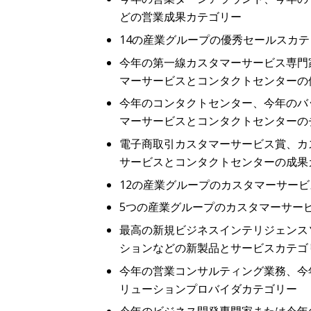
どの
営
業成果カテゴリ
ー
14
の
産業
グル
ー
プの
優秀
セ
ー
ルスカテ
今年
の第一線カスタマーサービス専門
マーサービスとコンタクトセンターの
今年
のコンタクトセンター、今年のバ
マーサービスとコンタクトセンターの
電子商取引
カスタマーサービス賞、カ
サービスとコンタクトセンターの成果
12
の
産業
グループのカスタマーサービ
5
つの
産業
グループのカスタマーサー
最高
の新規ビジネスインテリジェンス
ションなどの新製品とサービスカテゴ
今年
の営業コンサルティング業務、今
リューションプロバイダカテゴリー