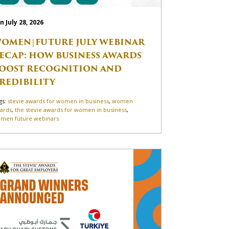
n July 28, 2026
OMEN|FUTURE JULY WEBINAR
ECAP: HOW BUSINESS AWARDS
OOST RECOGNITION AND
REDIBILITY
gs:
stevie awards for women in business
,
women
ards
,
the stevie awards for women in business
,
men future webinars