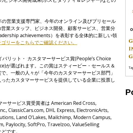
のビジネス開発成果
(
ホスピタリティ＆レジャー
)
などの
年の
営
業支援
専
門家、今年のオンライン及びプリセ
ー
ル
の
営
業スタッフ、ビジネス開
発
、顧客サ
ー
ビス、
営
業分
O
adership achievements
）を表彰する全体的に新しい領
G
テゴリ
ー
をこちらでご確認ください。
I
G
イバリット・
カスタマーサービス賞
(People
’
s Choice
ce)
が選ばれます。
この賞はスティービー・セールス＆
Ta
賞で、一般の人々が「今年のカスタマーサービス部門」
入ったカスタマーサービスを提供している企業に投票し
P
ービス賞受賞者は American Red Cross,
nc., ClassicCars.com, DHL Express, ElectronicArts,
lutions, Land O’Lakes, Mailchimp, Modern Campus,
 Paylocity, SoftPro, Travelzoo, ValueSelling
などです
。