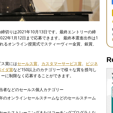
切りは2021年10月13日です。最終エントリーの締
022年1月12日まで応募できます。 最終本選進出作は1
かれるオンライン授賞式でスティーヴィー金賞、銀賞、
R
ビス賞には
セールス賞
、
カスタマーサービス賞
、
ビジネ
バイダ
賞
など150以上のカテゴリーで様々な賞を授与し
リーに制限なく応募することができます。
当
者などのセ
ー
ルス個人カテゴリ
ー
年のオンラインセ
ー
ルスチ
ー
ムなどのセ
ー
ルスチ
ー
ム
セ
ー
ルストレ
ー
ニングまたはコ
ー
チングプログラムな