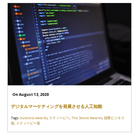
On August 13, 2020
デジタルマーケティングを発展させる人工知能
Tags:
business awards
,
スティービー
,
The Stevie Awards
,
国際ビジネス
賞
,
スティービー賞