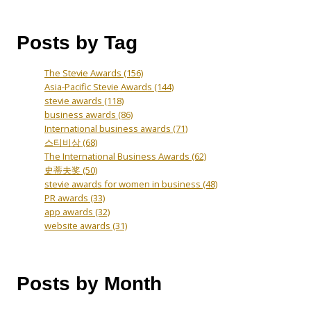
Posts by Tag
The Stevie Awards
(156)
Asia-Pacific Stevie Awards
(144)
stevie awards
(118)
business awards
(86)
International business awards
(71)
스티비상
(68)
The International Business Awards
(62)
史蒂夫奖
(50)
stevie awards for women in business
(48)
PR awards
(33)
app awards
(32)
website awards
(31)
Posts by Month